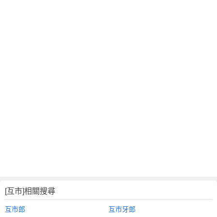
[互市]相關搜尋
互市郎
互市牙郎