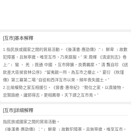
詞
近
義
詞
,
互
[互市]基本解釋
市
的
1.指民族或國家之間的貿易活動。《後漢書·應劭傳》:“﹝ 鮮卑 ﹞故數
意
犯障塞，且無寧歲，唯至互市，乃來靡服。” 宋 周煇 《清波別志》卷
思
上:“﹝ 蠻 、 羌 ﹞既通 中國 ，互市獰獷，良費羈縻。” 清 龔自珍 《送
,
欽差大臣侯官林公序》:“留夷館一所，為互市之棲止。” 夏衍 《秋瑾
互
傳》第三幕第二場:“自從和西洋互市以來，頻年喪失國土。”
市
的
2.比喻權勢之家互相援引。《晉書·惠帝紀》:“勢位之家，以貴陵物，
英
忠賢路絶，讒邪得志，更相薦舉，天下謂之互市焉。”
文
翻
[互市]詳細解釋
譯
指民族或國家之間的貿易活動。
《後漢書·應劭傳》：“﹝ 鮮卑 ﹞故數犯障塞，且無寧歲，唯至互市，