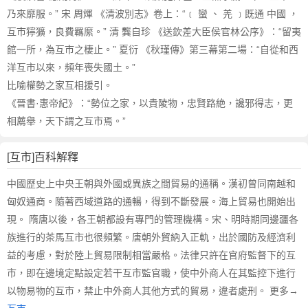
乃來靡服。” 宋 周煇 《清波別志》卷上：“﹝ 蠻 、 羌 ﹞既通 中國 ，
互市獰獷，良費羈縻。” 清 龔自珍 《送欽差大臣侯官林公序》：“留夷
館一所，為互市之棲止。” 夏衍 《秋瑾傳》第三幕第二場：“自從和西
洋互市以來，頻年喪失國土。”
比喻權勢之家互相援引。
《晉書·惠帝紀》：“勢位之家，以貴陵物，忠賢路絶，讒邪得志，更
相薦舉，天下謂之互市焉。”
[互市]百科解釋
中國歷史上中央王朝與外國或異族之間貿易的通稱。漢初曾同南越和
匈奴通商。隨著西域道路的通暢，得到不斷發展。海上貿易也開始出
現。 隋唐以後，各王朝都設有專門的管理機構。宋、明時期同邊疆各
族進行的茶馬互市也很頻繁。唐朝外貿納入正軌，出於國防及經濟利
益的考慮，對於陸上貿易限制相當嚴格。法律只許在官府監督下的互
市，即在邊境定點設定若干互市監官職，使中外商人在其監控下進行
以物易物的互市，禁止中外商人其他方式的貿易，違者處刑。 更多→