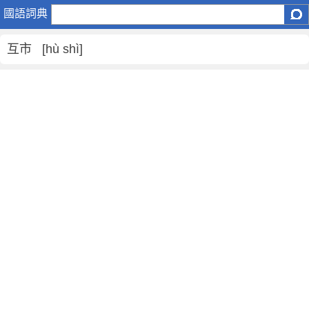
互
國語詞典
市
是
互市 [hù shì]
什
麼
意
思
,
互
市
的
解
釋
,
互
市
的
反
義