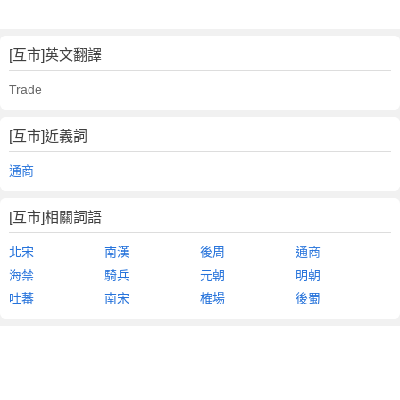
[互市]英文翻譯
Trade
[互市]近義詞
通商
[互市]相關詞語
北宋
南漢
後周
通商
海禁
騎兵
元朝
明朝
吐蕃
南宋
榷場
後蜀