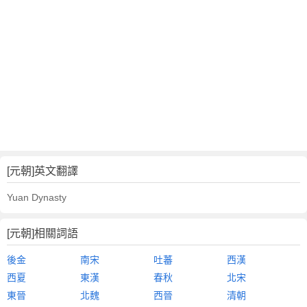
[元朝]英文翻譯
Yuan Dynasty
[元朝]相關詞語
後金
南宋
吐蕃
西漢
西夏
東漢
春秋
北宋
東晉
北魏
西晉
清朝