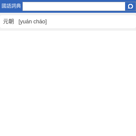
元
國語詞典
朝
是
元朝 [yuán cháo]
什
麼
意
思
,
元
朝
的
解
釋
,
元
朝
的
反
義