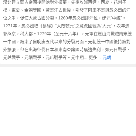
漠北建立蒙古帝國後開始對外擴張，先後攻滅西遼、西夏、花剌子
模、東夏、金朝等國。蒙哥汗去世後，引發了阿里不哥與忽必烈的汗
位之爭，促使大蒙古國分裂。1260年忽必烈即汗位，建元“中統”。
1271年，忽必烈取《易經》“大哉乾元”之意改國號為“大元”，次年遷
都燕京，稱大都。1279年（至元十六年），元軍在崖山海戰滅南宋統
一中國，結束了自晚唐五代以來的分裂局面。元朝統一中國後持續對
外擴張，但在出海征伐日本和東南亞諸國時屢遭失利，如元日戰爭、
元越戰爭、元緬戰爭、元爪戰爭等。元中期... 更多→
元朝