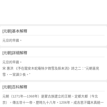
詞
近
義
詞
,
元
[元朝]基本解釋
朝
的
元旦的早晨。
意
思
[元朝]詳細解釋
,
元
元旦的早晨。
朝
宋 惠洪 《予在龍安木蛇庵除夕微雪及辰未消》詩之二：“元朝喜見
的
雪，一室譁少長。”
英
文
[元朝]百科解釋
翻
譯
元朝（1271年—1368年）是蒙古族建立的王朝，定都大都（今北
京），傳五世十一帝，歷時九十八年。1206年，成吉思汗鐵木真統一