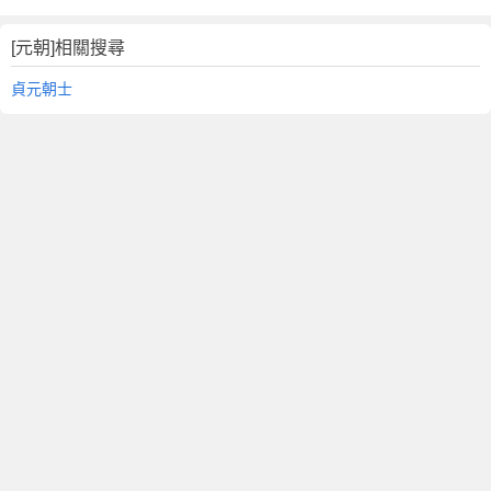
[元朝]相關搜尋
貞元朝士