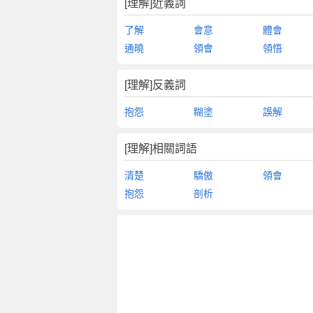
[理解]近義詞
了解
會意
體會
通曉
領會
領悟
[理解]反義詞
抱怨
糊塗
誤解
[理解]相關詞語
清楚
驕傲
領會
抱怨
剖析