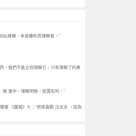
“紛紜蜂舞，未易縷析而理解者。”
的東西，我們不能立刻理解它，只有理解了的東
、 閩 書中，理解明晰，拔置前列。”
書 《圍城》七：“他很喜歡 汪太太 ，因為