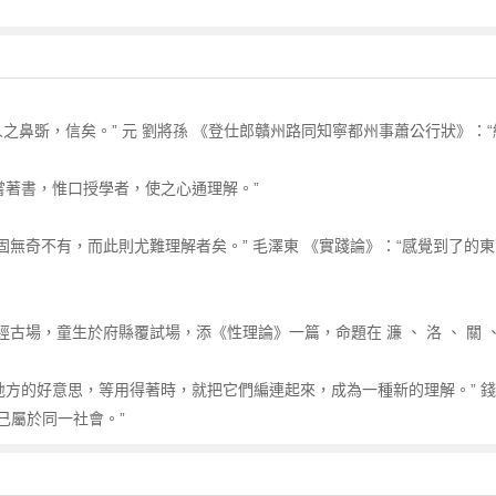
 人之鼻斲，信矣。” 元 劉將孫 《登仕郎贛州路同知寧都州事蕭公行狀》：
未嘗著書，惟口授學者，使之心通理解。”
，固無奇不有，而此則尤難理解者矣。” 毛澤東 《實踐論》：“感覺到了
經古場，童生於府縣覆試場，添《性理論》一篇，命題在 濂 、 洛 、 關 
地方的好意思，等用得著時，就把它們編連起來，成為一種新的理解。” 錢鍾
己屬於同一社會。”