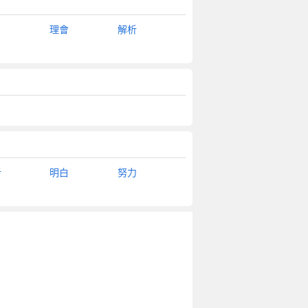
白
理會
解析
析
明白
努力