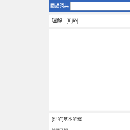
理
國語詞典
解
是
理解 [lǐ jiě]
什
麼
意
思
,
理
解
的
解
釋
,
理
解
的
反
[理解]基本解釋
義