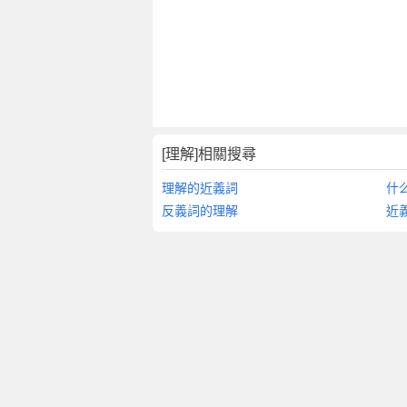
[理解]相關搜尋
理解的近義詞
什
反義詞的理解
近