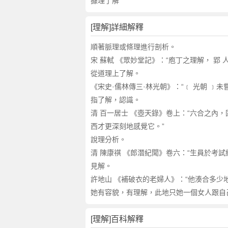
詞
據理了解
近
義
[理解]詳細解釋
詞
,
順著脈理或條理進行剖析。
理
宋 蘇軾 《眾妙堂記》：“庖丁之理解， 郢
解
從道理上了解。
的
《宋史·儒林傳三·林光朝》：“﹝ 光朝 ﹞
意
指了解，認識。
思
清 百一居士 《壺天錄》卷上：“六合之內
,
西才更深刻地感覺它。”
理
解
說理分析。
的
清 陳康祺 《郎潛紀聞》卷六：“生員於考試
英
見解。
文
許地山 《補破衣的老婦人》：“他湊合多少
翻
她有容貌，有理解，此地只她一個女人跟自
譯
[理解]百科解釋