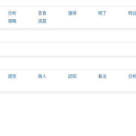
分析
意會
懂得
明了
明
領略
清楚
感性
做人
認知
看法
分