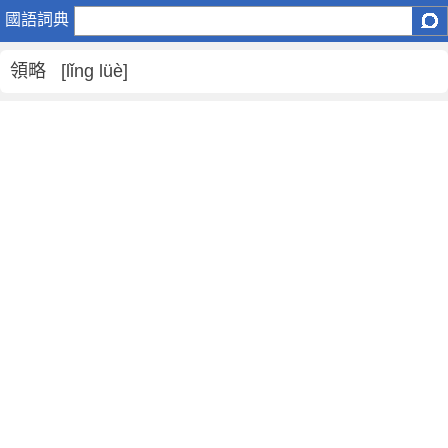
領
國語詞典
略
是
領略 [lǐng lüè]
什
麼
意
思
,
領
略
的
解
釋
,
領
略
的
反
義