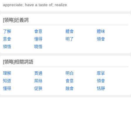
appreciate; have a taste of; realize
[領略]近義詞
了解
會意
體會
體味
意會
懂得
明了
領會
領悟
曉悟
[領略]相關詞語
理解
貫通
明白
摩挲
知道
屌絲
會意
領會
懂得
促狹
融會
恬靜