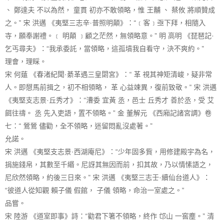
、 鄭達夫 不以為然， 童貫 初亦不敢領略，惟 王黼 、 蔡攸 將順贊成
之。” 宋 洪邁 《夷堅三志辛·普照明顛》：“﹝客﹞亟下拜，相隨入
寺，願奉謝禮。﹝ 明顛 ﹞顧之茫然，無領略意。” 明 高明 《琵琶記·
乞丐尋夫》：“我承委託，當領略，這孤墳我自看守，決不爽約。”
理會，理睬。
宋 何薳 《春渚紀聞·綦革遇三皇閟宮》：“ 革 視其神矩清峻，疑非常
人。即憇馬前揖之，初不相領略， 革 心益竦異，復前致敬。” 宋 洪邁
《夷堅支志景·丘秀才》：“漕委 宜黃 丞，邑士 丘秀才 善於丞，受 艾
餌往禱。 丞 先入吏語，置不領略。” 金 董解元 《西廂記諸宮調》卷
七：“ 鶯鶯 儘勸，全不領略，迷留悶亂沒處著。”
允諾。
宋 洪邁 《夷堅支志景·西湖庵尼》：“少年固多貲，用修建殿宇為名，
捐施錢帛，其數至千緡。尼訝其無因而前，扣其故，乃以情愫語之，
尼欣然領略，約後三日來。” 宋 洪邁 《夷堅三志壬·續仙台道人》：
“彼道人從知觀 賴子儀 假館， 子儀 領略，命治一室處之。”
品嘗。
宋 陸游 《道室即事》詩：“勸君下箸不領略，終作 邙山 一窖塵。” 清