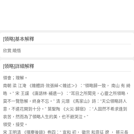
詞
近
義
詞
,
領
[領略]基本解釋
略
的
欣賞;曉悟
意
思
[領略]詳細解釋
,
領
領會；理解。
略
南朝 梁 江淹 《雜體詩·效張綽＜雜述＞》：“領略歸一致， 南山 有 綺
的
皓 。” 宋 王讜 《唐語林·補遺一》：“耳目之所聞見，心靈之所領略，
英
莫不一覽懸解，終身不忘。” 清 元璟 《馬家山》詩：“天公領略詩人
文
意，不遣花開到十分。” 葉聖陶 《火災·歸宿》：“人固然不希求逢到
翻
譯
哀苦，然而為了領略人生的美，也不避哭泣。”
領受，接受。
宋 王明清 《揮麈後錄》卷四：“ 宣和 初， 徽宗 和意征 遼 ， 蔡元長