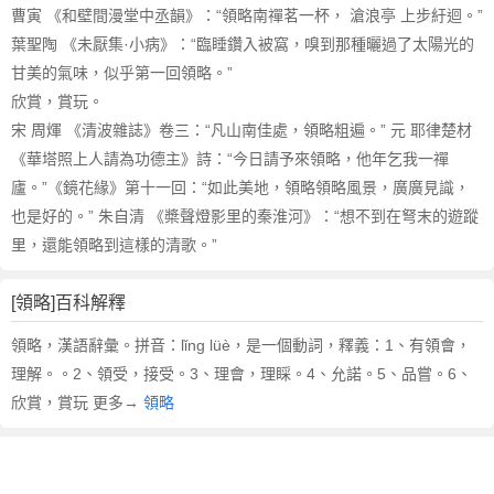
曹寅 《和壁間漫堂中丞韻》：“領略南禪茗一杯， 滄浪亭 上步紆迴。”
葉聖陶 《未厭集·小病》：“臨睡鑽入被窩，嗅到那種曬過了太陽光的
甘美的氣味，似乎第一回領略。”
欣賞，賞玩。
宋 周煇 《清波雜誌》卷三：“凡山南佳處，領略粗遍。” 元 耶律楚材
《華塔照上人請為功德主》詩：“今日請予來領略，他年乞我一禪
廬。”《鏡花緣》第十一回：“如此美地，領略領略風景，廣廣見識，
也是好的。” 朱自清 《槳聲燈影里的秦淮河》：“想不到在弩末的遊蹤
里，還能領略到這樣的清歌。”
[領略]百科解釋
領略，漢語辭彙。拼音：lǐng lüè，是一個動詞，釋義：1、有領會，
理解。。2、領受，接受。3、理會，理睬。4、允諾。5、品嘗。6、
欣賞，賞玩 更多→
領略