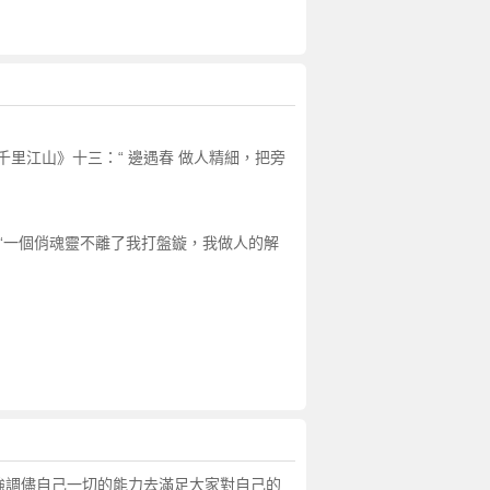
三千里江山》十三：“ 邊遇春 做人精細，把旁
：“一個俏魂靈不離了我打盤鏇，我做人的解
，強調儘自己一切的能力去滿足大家對自己的