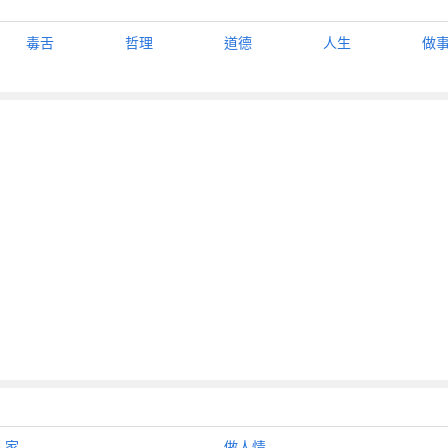
毒舌
哲理
道德
人生
做
人家
做人情