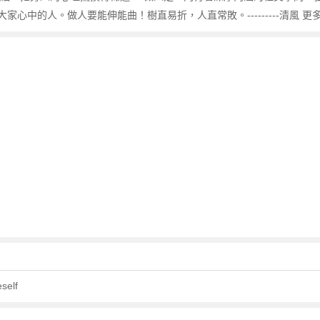
心中的人。做人要能伸能曲！樹直易折，人直常敗。---------清風 更
self