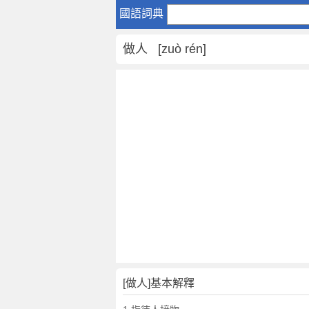
做
國語詞典
人
是
做人 [zuò rén]
什
麼
意
思
,
做
人
的
解
釋
,
做
人
的
反
[做人]基本解釋
義