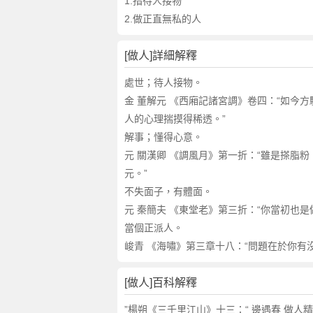
詞
1.指待人接物
近
2.做正直無私的人
義
詞
[做人]詳細解釋
,
做
處世；待人接物。
人
金 董解元 《西廂記諸宮調》卷四：“如今方驗
的
人的心理揣摸得稀透。”
意
解事；懂得心意。
思
元 關漢卿 《調風月》第一折：“雖是搽脂
,
元。”
做
人
不失面子，有體面。
的
元 秦簡夫 《東堂老》第三折：“你當初也
英
當個正派人。
文
峻青 《海嘯》第三章十八：“問題在於你有
翻
譯
[做人]百科解釋
”楊朔《三千里江山》十三：“ 邊遇春 做