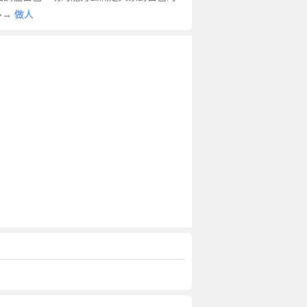
多→
做人