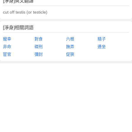
[淨身]英文翻譯
cut off testis (or testicle)
[淨身]相關詞語
寵幸
對食
六根
精子
非命
磔刑
撫弄
連坐
宦官
彌封
促狹