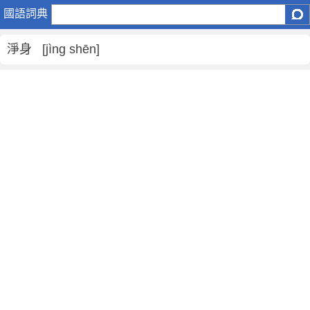
淨
國語詞典
身
是
淨身 [jìng shēn]
什
麼
意
思
,
淨
身
的
解
釋
,
淨
身
的
反
義