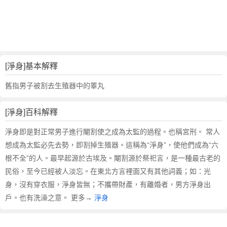
詞
近
義
詞
,
淨
[淨身]基本解釋
身
的
舊指男子被割去生殖器中的睪丸
意
思
[淨身]百科解釋
,
淨
淨身即是對正常男子進行閹割使之成為太監的過程。也稱宮刑。 常人
身
想成為太監必先去勢，即割掉生殖器。這稱為“淨身”，使他們成為“六
的
根不全”的人。最早起源於古埃及。閹割源於祭祀言，是一種最古老的
英
民俗，至今已經被人淡忘。在東北方言裡面又有其他詞義；如：光
文
身，沒有穿衣服，淨身皆無；不攜帶財產，有離婚者，男方淨身出
翻
譯
戶。也有洗澡之意。 更多→
淨身