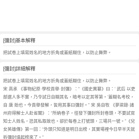
詞
近
義
詞
,
彌
[彌封]基本解釋
封
的
把試卷上填寫姓名的地方折角或蓋紙糊住，以防止舞弊。
意
思
[彌封]詳細解釋
,
彌
把試卷上填寫姓名的地方折角或蓋紙糊住，以防止舞弊。
封
宋 高承 《事物紀原·學校貢舉·封彌》：“《國史異纂》曰：‘ 武后 以吏
的
部選人多不實，乃令試日自糊其名，暗考以定其等第。’蓋糊名考校，
英
自 唐 始也。今貢舉發解，皆用其事曰彌封。” 宋 吳自牧 《夢粱錄·諸
文
州府得解士人赴省闈》：“所納卷子，徑發下彌封所封卷頭，不要試官
翻
譯
知士人姓名，恐其私取故也。卻於每卷上打號頭，三場共一號。”《兒
女英雄傳》第一回：“外頭只知道是明日出榜，其實場裡今日早半天就
拆彌封填起榜來了。”