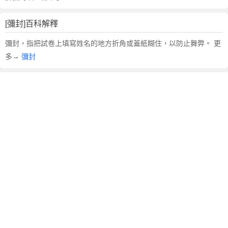
[彌封]百科解釋
彌封，指把試卷上填寫姓名的地方折角或蓋紙糊住，以防止舞弊。 更
多→
彌封