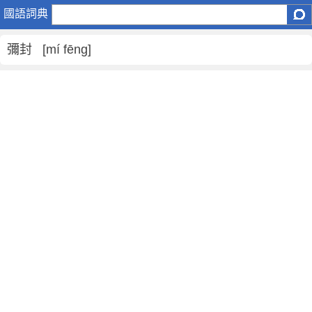
彌
國語詞典
封
是
彌封 [mí fēng]
什
麼
意
思
,
彌
封
的
解
釋
,
彌
封
的
反
義