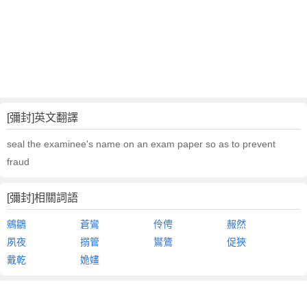
[彌封]英文翻譯
seal the examinee's name on an exam paper so as to prevent
fraud
[彌封]相關詞語
鵷鶵
蒼鸞
伶俜
赧然
夙夜
搦管
鸑鷟
促狹
戴乾
姽嫿