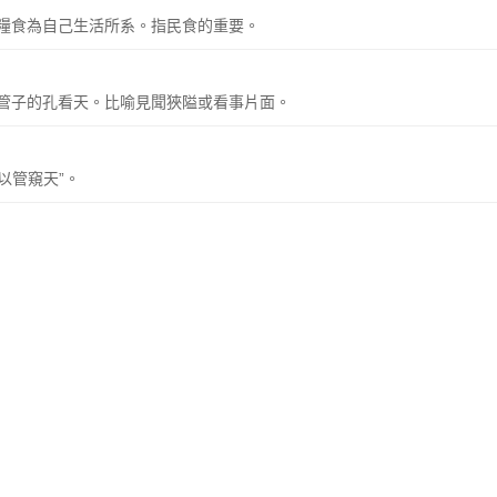
糧食為自己生活所系。指民食的重要。
管子的孔看天。比喻見聞狹隘或看事片面。
以管窺天”。