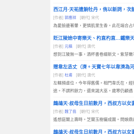
西江月·天祐遣餉牡丹，侑以新詞，次
[作者]
郭應祥
[朝代] 宋代
為愛臉邊著暈，更憐肌里生香。此花端合占
貶江陵途中寄樂天、杓直杓直…鐵樂
[作者]
元稹
[朝代] 唐代
想到江陵無一事，酒杯書卷綴新文。紫芽嫩
贈韋左丞丈（濟。天寶七年以韋濟為
[作者]
杜甫
[朝代] 唐代
左轄頻虛位，今年得舊儒。相門韋氏在，經
途。不謂矜餘力，還來謁大巫。歲寒仍顧遇
鷓鴣天·叔母生日前數月，西叔方以女
[作者]
魏了翁
[朝代] 宋代
遙想庭闈上壽時。芝蘭玉樹儼成圍。問娘鼎
鷓鴣天·叔母生日前數月，西叔方以女