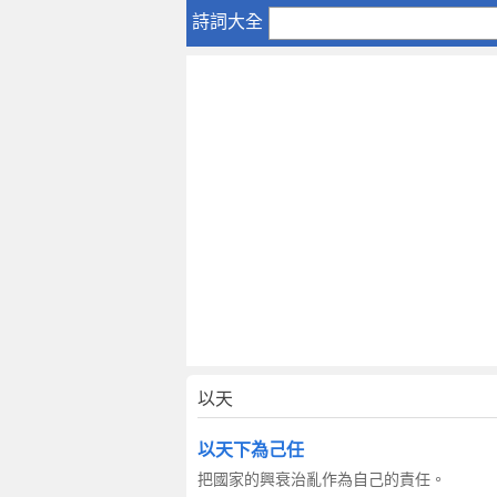
以
詩詞大全
天
以天
以天下為己任
把國家的興衰治亂作為自己的責任。