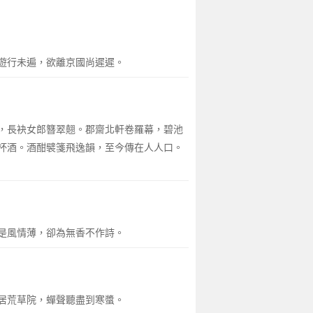
遊行未遍，欲離京國尚遲遲。
，長袂女郎簪翠翹。郡齋北軒卷羅幕，碧池
杯酒。酒酣襞箋飛逸韻，至今傳在人人口。
是風情薄，卻為無香不作詩。
居荒草院，蟬聲聽盡到寒螿。