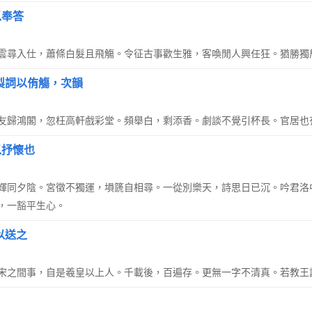
以奉答
雲尋入仕，蕭條白髮且飛觴。令征古事歡生雅，客喚閒人興任狂。猶勝獨
製詞以侑觴，次韻
友歸鴻閣，忽枉高軒戲彩堂。頻舉白，剩添香。劇談不覺引杯長。官居也
以抒懷也
輝同夕陰。宮徵不獨運，塤篪自相尋。一從別樂天，詩思日已沉。吟君洛
，一豁平生心。
以送之
宋之間事，自是羲皇以上人。千載後，百遍存。更無一字不清真。若教王