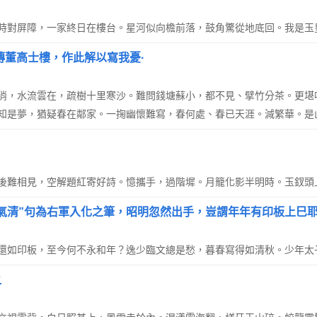
時對屏障，一家終日在樓台。星河似向檐前落，鼓角驚從地底回。我是玉
傳董高士樓，作此解以寫我憂·
消，水流雲在，疏樹十里寒沙。難問錢塘蘇小，都不見、擘竹分茶。更堪
知是夢，猶疑春在鄰家。一掬幽懷難寫，春何處、春已天涯。減繁華。是
後難相見，空解題紅寄好詩。憶攜手，過階墀。月籠化影半明時。玉釵頭
氣清”句為右軍入化之筆，昭明忽然出手，豈謂年年有印板上巳
還如印板，至今何不永和年？逸少臨文總是愁，暮春寫得如清秋。少年太
之