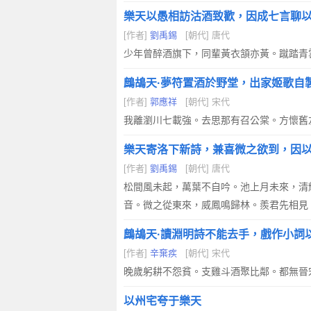
樂天以愚相訪沽酒致歡，因成七言聊
[作者]
劉禹錫
[朝代] 唐代
少年曾醉酒旗下，同輩黃衣頷亦黃。蹴踏青
鷓鴣天·夢符置酒於野堂，出家姬歌自
[作者]
郭應祥
[朝代] 宋代
我離瀏川七載強。去思那有召公棠。方懷舊
樂天寄洛下新詩，兼喜微之欲到，因
[作者]
劉禹錫
[朝代] 唐代
松間風未起，萬葉不自吟。池上月未來，清
音。微之從東來，威鳳鳴歸林。羨君先相見
鷓鴣天·讀淵明詩不能去手，戲作小詞
[作者]
辛棄疾
[朝代] 宋代
晚歲躬耕不怨貧。支雞斗酒聚比鄰。都無晉
以州宅夸于樂天