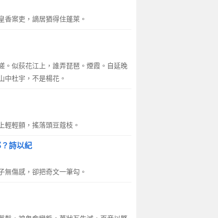
皇香案吏，謫居猶得住蓬萊。
嗟。似荻花江上，誰弄琵琶。煙霞。自延晚
山中杜宇，不是楊花。
上輕輕顫，搖落頭豆蔻枝。
耶？詩以紀
子無傷感，卻把奇文一筆勾。