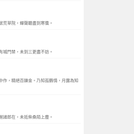
居荒草院，蟬聲聽盡到寒螿。
有城門禁，未到三更盡不妨。
中作，精絕百鍊金。乃知孤鶴情，月露為知
謝諸郎在，未抵柴桑陌上塵。