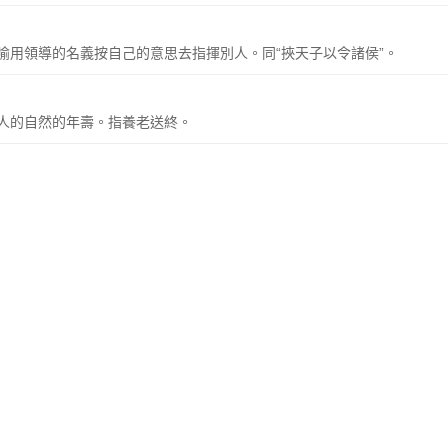
喻用領導的名義按自己的意思去指揮別人。同“挾天子以令諸侯”。
人的自然的年壽。指養老送終。