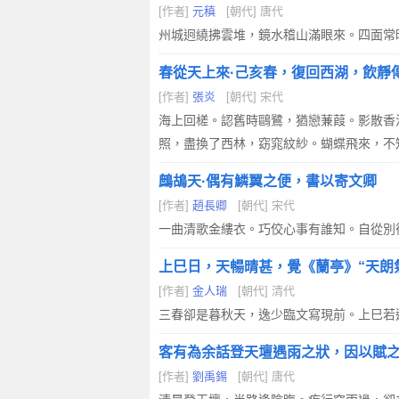
[作者]
元稹
[朝代] 唐代
州城迥繞拂雲堆，鏡水稽山滿眼來。四面常
春從天上來·己亥春，復回西湖，飲靜
[作者]
張炎
[朝代] 宋代
海上回槎。認舊時鷗鷺，猶戀蒹葭。影散香
照，盡換了西林，窈窕紋紗。蝴蝶飛來，不
鷓鴣天·偶有鱗翼之便，書以寄文卿
[作者]
趙長卿
[朝代] 宋代
一曲清歌金縷衣。巧佼心事有誰知。自從別
上巳日，天暢晴甚，覺《蘭亭》“天朗
[作者]
金人瑞
[朝代] 清代
三春卻是暮秋天，逸少臨文寫現前。上巳若
客有為余話登天壇遇雨之狀，因以賦
[作者]
劉禹錫
[朝代] 唐代