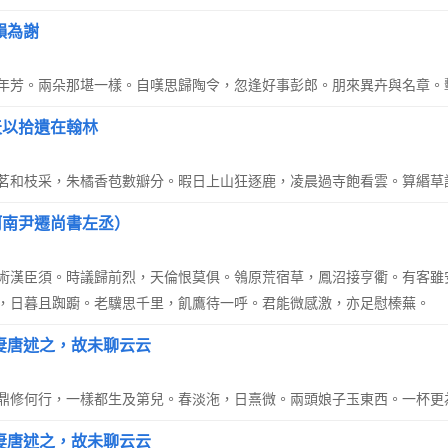
韻為謝
年芳。兩朵那堪一樣。自嘆思歸陶令，忽逢好事彭郎。朋來異卉與名章。
天以拾遺在翰林
茗和枝采，朱橘香苞數瓣分。暇日上山狂逐鹿，凌晨過寺飽看雲。算緡草
河南尹遷尚書左丞）
術漢臣須。時議歸前烈，天倫恨莫俱。鴒原荒宿草，鳳沼接亨衢。有客雖
，日暮且踟躕。老驥思千里，飢鷹待一呼。君能微感激，亦足慰榛蕪。
妻唐述之，故未聊云云
鼎修何行，一樣都生及第兒。春淡沲，日熹微。兩頭娘子玉東西。一杯更
妻唐述之，故未聊云云