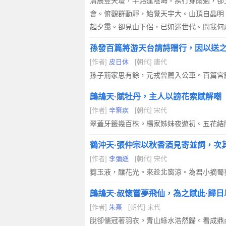
清晨登天壇，半路逢陰晦。疾行穿雨過，卻
會。俯觀群動靜，始覺天宇大。山頂自晶明
起夕靄。卻見山下侶，已如迷世代。問我何
孫發百篇將游天台請詩贈行，因以送
[作者]
皮日休
[朝代] 唐代
孫子荊家思有餘，元戎曾薦入公車。百篇宮
鷓鴣天·賦牡丹，主人以謗花索賦解嘲
[作者]
辛棄疾
[朝代] 宋代
翠蓋牙籤幾百株。楊家姊妹夜遊初。五花結
鶴沖天·張仲宗以秋香酒見寄並詞，次
[作者]
李彌遜
[朝代] 宋代
篘玉液，釀花光。來趁北窗涼。為君小摘蜀
鷓鴣天·叔懷嘗夢飛仙，為之賦此·歸
[作者]
朱熹
[朝代] 宋代
脫卻儒冠著羽衣。青山綠水浩然歸。看成鼎