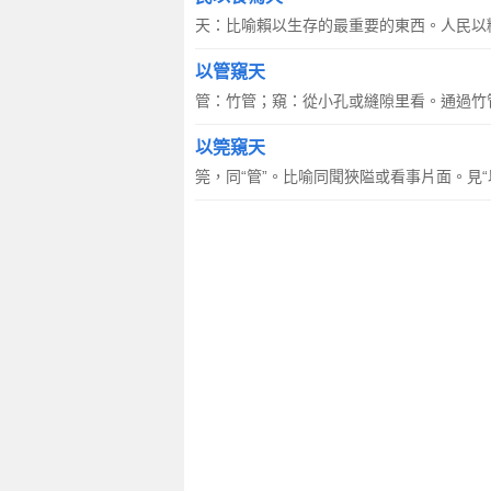
天：比喻賴以生存的最重要的東西。人民以
以管窺天
管：竹管；窺：從小孔或縫隙里看。通過竹
以筦窺天
筦，同“管”。比喻同聞狹隘或看事片面。見“