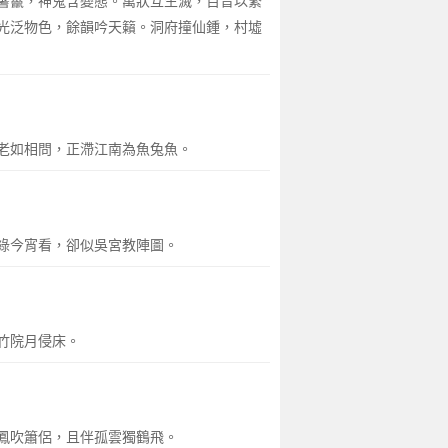
鬐鬣，神鬼含變態。萬狀互生滅，百音以繁
光泛物色，餘韻吟天籟。洞府撞仙鍾，村墟
老如相問，正滯江南為魚兔魚。
綠今宵看，卻似吳宮教陣圖。
竹院月侵床。
鳳吹簫侶，且伴孤雲獨鶴飛。