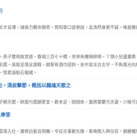
歸）
文才自薄，諸侯力薦命猶奇。賀知章口徒勞說，孟浩然身更不疑。唯是勝
，燕子雙飛故官道。春城三百七十橋，夾岸朱樓隔柳條。丫頭小兒盪畫槳
彩霞。吳娃足情言語黠，越客有酒巾冠斜。坐中皆言白太守，不負風光向
，憶君淚點石榴裙。
句，清叔擊節，概括以鷓鴣天歌之
子朝天罷，醉面勻霞韻更宜。歡未足，困相依。羞將蘭麝污天姿。少陵可
以奉答
雲尋入仕，蕭條白髮且飛觴。令征古事歡生雅，客喚閒人興任狂。猶勝獨