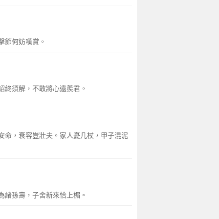
擊節何妨嘆賞。
詔終須解，不敢將心遠羨君。
安命，衰容豈壯夫。家人憂几杖，甲子混泥
為諸孫壽，子舍新來恰上楣。