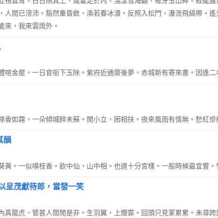
立視雲背。白日照其上，風雷走於內。滉漾雪海翻，槎牙玉山碎。蛟龍露
，人間已滂沛。豁然重昏斂，渙若春冰潰。反照入松門，瀑流飛縞帶。遙
處來，我來雲雨外。
之
體喧金屋，一日官銜下玉除。紫府近通齋後夢，赤城新有寄來書。因逢二
隊香如霧，一朵傾城醉未蘇。閒小立，困相扶。夜來風雨有情無。愁紅慘
其韻
葵黃。一似嗅枝香。飲中仙，山中相。也道十分宮樣。一般時候最宜嘗。
日以呈茂獻待郎，當發一笑
內真龍虎，管甚人間閒是非。生羽翼，上煙霏。回頭只見冢累累。未尋跨