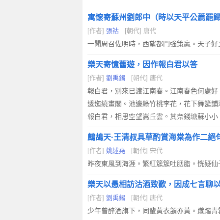
寓懷寄蘇州劉郎中（時以天平公薦罷
[作者]
張祜
[朝代] 唐代
一聞周召佐明時，西望都門強策羸。天子好
樂天寄憶舊遊，因作報白君以答
[作者]
劉禹錫
[朝代] 唐代
報白君，別來已渡江南春。江南春色何處好
逶迤繞畫閣。池邊綠竹桃李花，花下舞筵鋪
報白君，相思空望嵩丘雲。其奈錢塘蘇小小
鷓鴣天·王清叔具草酌賞海棠為作二絕
[作者]
姚述堯
[朝代] 宋代
昨夜東風到海涯。繁紅簇簇吐胭脂。恍疑仙
樂天以愚相訪沽酒致歡，因成七言聊
[作者]
劉禹錫
[朝代] 唐代
少年曾醉酒旗下，同輩黃衣頷亦黃。蹴踏青