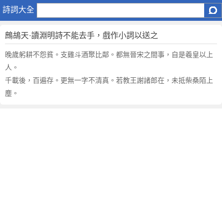
鷓
詩詞大全
鴣
天
鷓鴣天·讀淵明詩不能去手，戲作小詞以送之
·
讀
晚歲躬耕不怨貧。支雞斗酒聚比鄰。都無晉宋之間事，自是羲皇以上
淵
人。
明
千載後，百遍存。更無一字不清真。若教王謝諸郎在，未抵柴桑陌上
詩
塵。
不
能
去
手
，
戲
作
小
詞
以
送