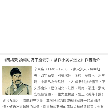
，
戲
作
小
詞
以
送
之
賞
析
作
《鷓鴣天·讀淵明詩不能去手，戲作小詞以送之》作者簡介
者
簡
辛棄疾（1140－1207），南宋詞人。原字坦
介
夫，改字幼安，別號稼軒，漢族，歷城人。出生
時，中原已為金兵所占。21歲參加抗金義軍，不
久歸南宋。歷任湖北、江西、湖南、福建、浙東
安撫使等職。一生力主抗金。曾上《美芹十論》
與《九議》，條陳戰守之策。其詞抒寫力圖恢復國家統一的愛國熱
情，傾訴壯志難酬的悲憤，對當時執政者的屈辱求和頗多譴責；也有