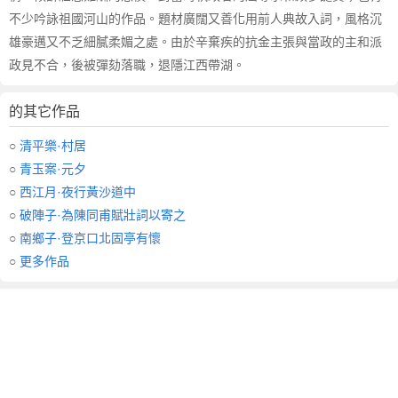
不少吟詠祖國河山的作品。題材廣闊又善化用前人典故入詞，風格沉
雄豪邁又不乏細膩柔媚之處。由於辛棄疾的抗金主張與當政的主和派
政見不合，後被彈劾落職，退隱江西帶湖。
的其它作品
○
清平樂·村居
○
青玉案·元夕
○
西江月·夜行黃沙道中
○
破陣子·為陳同甫賦壯詞以寄之
○
南鄉子·登京口北固亭有懷
○
更多作品