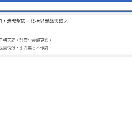
句，清叔擊節，概括以鷓鴣天歌之
子朝天罷，醉面勻霞韻更宜。
是風情薄，卻為無香不作詩。