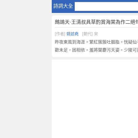
鷓
詩詞大全
鴣
天
鷓鴣天·王清叔具草酌賞海棠為作二絕
·
王
[作者]
姚述堯
[朝代] 宋
清
昨夜東風到海涯。繁紅簇簇吐胭脂。恍疑仙
叔
歡未足，困相依。羞將蘭麝污天姿。少陵可
具
草
酌
賞
海
棠
為
作
二
絕
句
，