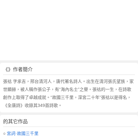
《》作者簡介
張祜 字承吉，邢台清河人，唐代著名詩人。出生在清河張氏望族，家
世顯赫，被人稱作張公子，有“海內名士”之譽。張祜的一生，在詩歌
創作上取得了卓越成就。“故國三千里，深宮二十年”張祜以是得名，
《全唐詩》收錄其349首詩歌。
的其它作品
○
宮詞·故國三千里