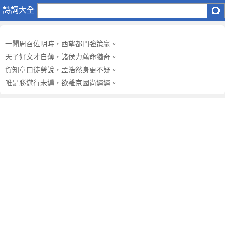
原
詩詞大全
文
注
釋
一聞周召佐明時，西望都門強策羸。
譯
天子好文才自薄，諸侯力薦命猶奇。
文
賀知章口徒勞說，孟浩然身更不疑。
,
唯是勝遊行未遍，欲離京國尚遲遲。
賞
析
作
者
簡
介