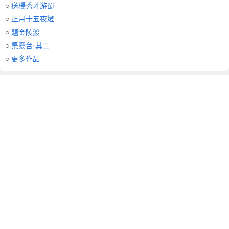
○
送楊秀才游蜀
○
正月十五夜燈
○
題金陵渡
○
集靈台·其二
○
更多作品