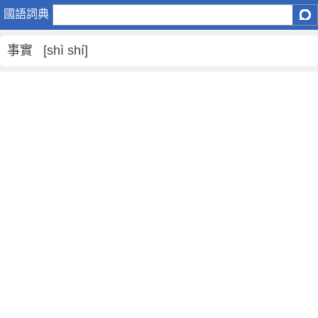
事
國語詞典
實
是
事實 [shì shí]
什
麼
意
思
,
事
實
的
解
釋
,
事
實
的
反
義