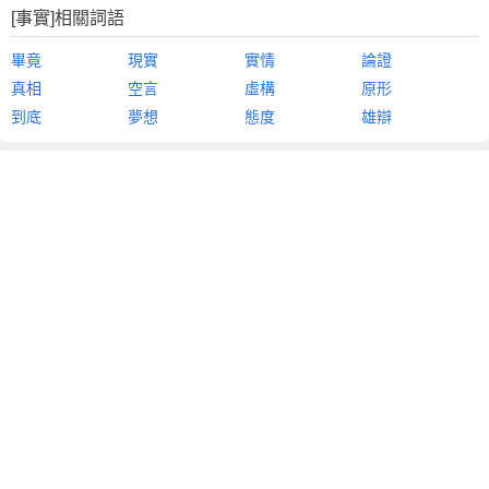
[事實]相關詞語
畢竟
現實
實情
論證
真相
空言
虛構
原形
到底
夢想
態度
雄辯