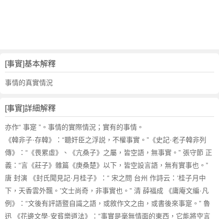
詞
近
義
詞
,
事
[事實]基本解釋
實
的
事情的真實情況
意
思
[事實]詳細解釋
,
事
亦作“ 事寔 ”。事情的實際情況；實有的事情。
實
《韓非子·存韓》：“聽奸臣之浮説，不權事實。”《史記·老子韓非列
的
傳》：“《畏累虛》、《亢桑子》之屬，皆空語，無事實。” 張守節 正
英
義：“言《莊子》雜篇《庚桑楚》以下，皆空設言語，無有實事也。”
文
唐 封演 《封氏聞見記·月桂子》：“ 宋之問 台州 作詩云：‘桂子月中
翻
譯
下，天香雲外飄。’文士尚奇，非事實也。” 清 薛福成 《庸庵文編·凡
例》：“文後有評語暨自識之語，或敘作文之由，或書後來事寔。” 魯
迅 《花邊文學·安貧樂道法》：“事實是毫無情面的東西，它能將空言