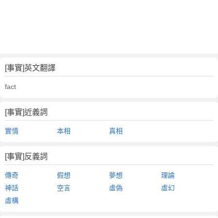
[事實]英文翻譯
fact
[事實]近義詞
實情
本相
真相
[事實]反義詞
傳奇
假想
夢想
理論
神話
空言
虛偽
虛幻
虛構