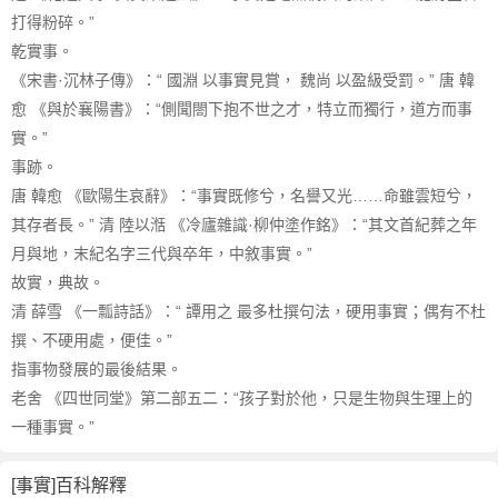
打得粉碎。”
乾實事。
《宋書·沉林子傳》：“ 國淵 以事實見賞， 魏尚 以盈級受罰。” 唐 韓
愈 《與於襄陽書》：“側聞閤下抱不世之才，特立而獨行，道方而事
實。”
事跡。
唐 韓愈 《歐陽生哀辭》：“事實既修兮，名譽又光……命雖雲短兮，
其存者長。” 清 陸以湉 《冷廬雜識·柳仲塗作銘》：“其文首紀葬之年
月與地，末紀名字三代與卒年，中敘事實。”
故實，典故。
清 薛雪 《一瓢詩話》：“ 譚用之 最多杜撰句法，硬用事實；偶有不杜
撰、不硬用處，便佳。”
指事物發展的最後結果。
老舍 《四世同堂》第二部五二：“孩子對於他，只是生物與生理上的
一種事實。”
[事實]百科解釋