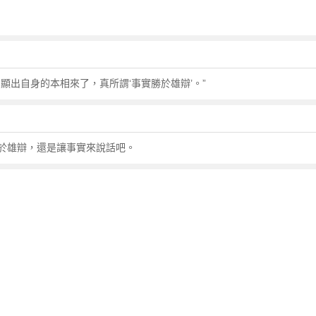
顯出自身的本相來了，真所謂‘事實勝於雄辯’。”
於雄辯，還是讓事實來說話吧。