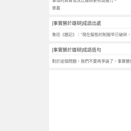
解
事情的真實情況比雄辯更有說服力。
釋
褒義
,
造
[事實勝於雄辯]成語出處
句
,
魯迅《題記》：“現在擬態的制服早已破碎，
出
處
[事實勝於雄辯]成語造句
,
事
對於這個問題，我們不要再爭論了，事實勝
實
勝
於
雄
辯
的
意
思
,
成