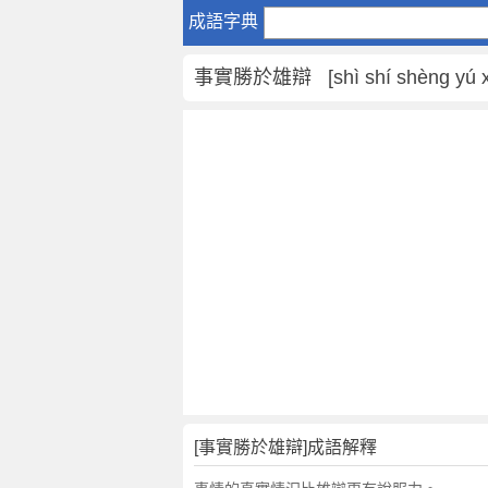
事
成語字典
實
勝
事實勝於雄辯 [shì shí shèng yú xi
於
雄
辯
是
什
麼
意
思
,
事
實
勝
於
雄
辯
[事實勝於雄辯]成語解釋
的