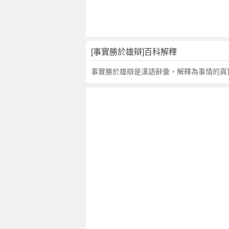
語
故
事
,
[事實勝於雄辯]百科解釋
英
文
事實勝於雄辯是漢語辭彙，解釋為事情的真
翻
譯