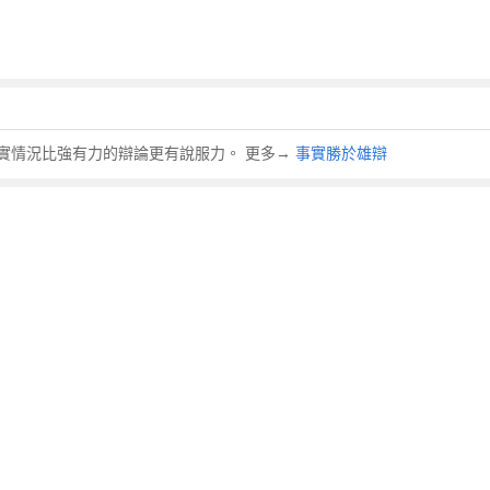
實情況比強有力的辯論更有說服力。 更多→
事實勝於雄辯