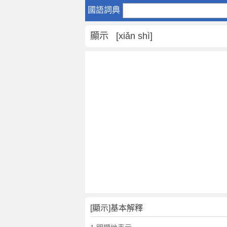
顯
國語詞典
示
是
顯示 [xiǎn shì]
什
麼
意
思
,
顯
示
的
解
釋
,
顯
示
的
反
[顯示]基本解釋
義