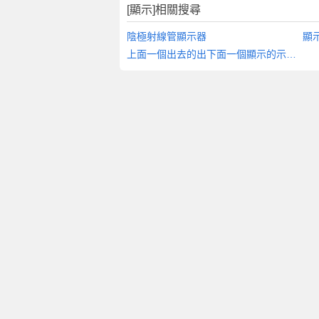
[顯示]相關搜尋
陰極射線管顯示器
顯
上面一個出去的出下面一個顯示的示是什么字