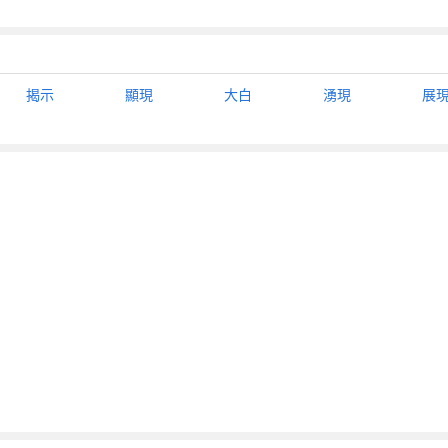
揭示
顯現
大白
湧現
展