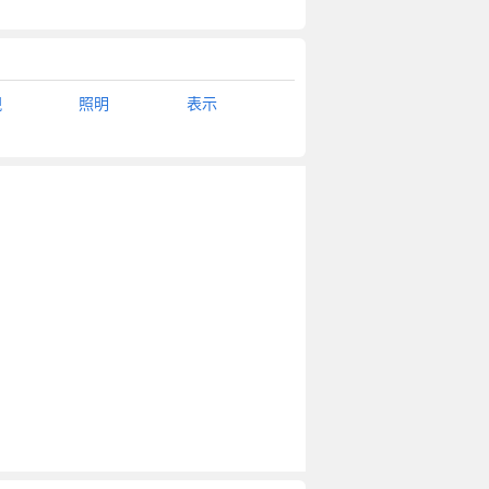
現
照明
表示