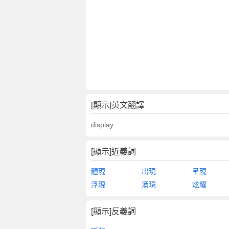
[顯示]英文翻譯
display
[顯示]近義詞
體現
出現
呈現
浮現
湧現
炫耀
[顯示]反義詞