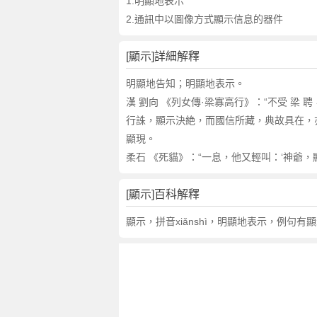
詞
1.明顯地表示
近
2.通訊中以圖像方式顯示信息的器件
義
詞
[顯示]詳細解釋
,
顯
明顯地告知；明顯地表示。
示
漢 劉向 《列女傳·梁寡高行》：“不受 梁
的
行誅，顯示決絶，而國信所藏，典故具在，
意
顯現。
思
柔石 《死貓》：“一息，他又輕叫：‘神爺，
,
顯
示
[顯示]百科解釋
的
顯示，拼音xiǎnshì，明顯地表示，例句有
英
文
翻
譯