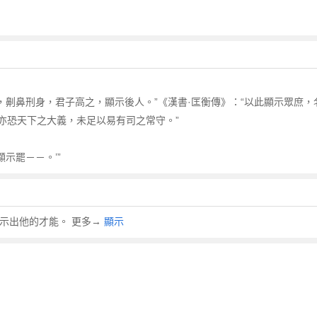
 聘，劓鼻刑身，君子高之，顯示後人。”《漢書·匡衡傳》：“以此顯示眾庶，名
亦恐天下之大義，未足以易有司之常守。”
顯示罷－－。’”
顯示出他的才能。 更多→
顯示