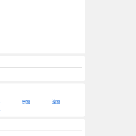
露
暴露
流露
弄