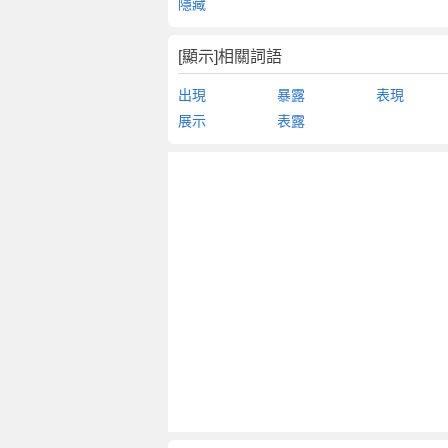
隱藏
[顯示]相關詞語
出現
暴露
表現
展示
表露