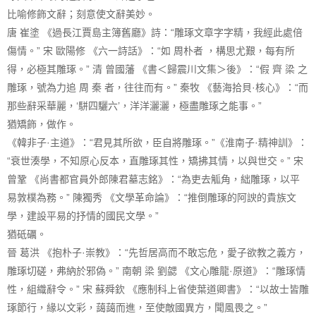
比喻修飾文辭；刻意使文辭美妙。
唐 崔塗 《過長江賈島主簿舊廳》詩：“雕琢文章字字精，我經此處倍
傷情。” 宋 歐陽修 《六一詩話》：“如 周朴者 ，構思尤艱，每有所
得，必極其雕琢。” 清 曾國藩 《書＜歸震川文集＞後》：“假 齊 梁 之
雕琢，號為力追 周 秦 者，往往而有。” 秦牧 《藝海拾貝·核心》：“而
那些辭采華麗，‘駢四驪六’，洋洋灑灑，極盡雕琢之能事。”
猶矯飾，做作。
《韓非子·主道》：“君見其所欲，臣自將雕琢。”《淮南子·精神訓》：
“衰世湊學，不知原心反本，直雕琢其性，矯拂其情，以與世交。” 宋
曾鞏 《尚書都官員外郎陳君墓志銘》：“為吏去觚角，絀雕琢，以平
易敦樸為務。” 陳獨秀 《文學革命論》：“推倒雕琢的阿諛的貴族文
學，建設平易的抒情的國民文學。”
猶砥礪。
晉 葛洪 《抱朴子·崇教》：“先哲居高而不敢忘危，愛子欲教之義方，
雕琢切磋，弗納於邪偽。” 南朝 梁 劉勰 《文心雕龍·原道》：“雕琢情
性，組織辭令。” 宋 蘇舜欽 《應制科上省使葉道卿書》：“以故士皆雕
琢節行，緣以文彩，藹藹而進，至使敵國異方，聞風畏之。”