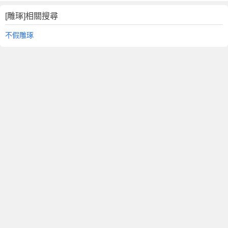
[雕琢]相關搜尋
不假雕琢