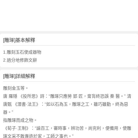
詞
近
義
詞
,
雕
[雕琢]基本解釋
琢
的
1.雕刻玉石使成器物
意
2.過分地修飾文辭
思
,
[雕琢]詳細解釋
雕
琢
雕刻金玉等。
的
唐 羅隱 《投所思》詩：“雕琢只應勞 郢 匠，膏肓終恐誤 秦 醫。” 清
英
唐甄 《潛書·法王》：“如以石為玉，雕琢之工，雖巧雖勤，終為惡
文
器。”
翻
譯
指雕琢而成之物。
《荀子·王制》：“論百工，審時事，辨功苦，尚完利，便備用，使雕
琢文采不敢專造於家，工師之事也。”