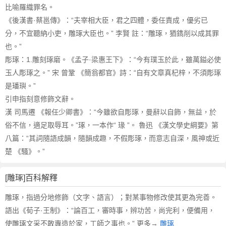
比喻羅織罪名。
《後漢書·蔡邕傳》：“夫宰相大臣，君之四體，委任責成，優劣已
分，不宜聽納小吏，雕琢大臣也。” 李賢 註：“雕琢，猶鐫削以成其罪
也。”
彫琢：1.雕刻琢磨。《孟子·梁惠王下》：“今有璞玉於此，雖萬鎰必使
玉人彫琢之。” 宋 曾鞏 《簡翁都官》詩：“自有文章真杞梓，不須彫琢
是璠璵。”
引申指刻意修飾文辭。
漢 司馬遷 《報任少卿書》：“今雖欲自彫琢，曼辭以自飾，無益，於
俗不信，適足取辱耳。”琢，一本作“ 瑑 ”。 魯迅 《漢文學史綱要》第
八篇：“其詞隨語成韻，隨韻成趣，不假彫琢，而意志自深，風神或近
楚 《騷》。”
[雕琢]百科解釋
雕琢，指過分地修飾（文字、語言）；對某事物修改使其更為完善。
語出《荀子·王制》：“論百工，審時事，辨功苦，尚完利，便備用，
使雕琢文采不敢專造於家，工師之事也。” 更多→
雕琢