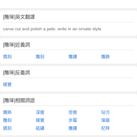
[雕琢]英文翻譯
carve cut and polish a jade; write in an ornate style
[雕琢]近義詞
鐫刻
雕刻
雕鏤
雕飾
[雕琢]反義詞
樸實
[雕琢]相關詞語
嫻熟
深邃
倥傯
玷污
雕刻
樸實
步履
琢磨
鐫刻
砥礪
雕鏤
杞梓