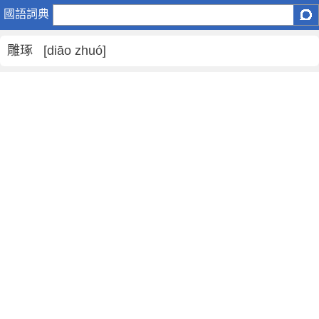
雕
國語詞典
琢
是
雕琢 [diāo zhuó]
什
麼
意
思
,
雕
琢
的
解
釋
,
雕
琢
的
反
義