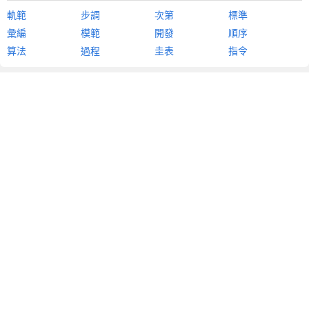
軌範
步調
次第
標準
彙編
模範
開發
順序
算法
過程
圭表
指令