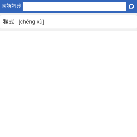
程
國語詞典
式
是
程式 [chéng xù]
什
麼
意
思
,
程
式
的
解
釋
,
程
式
的
反
義