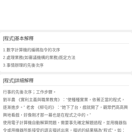
詞
近
義
詞
,
程
[程式]基本解釋
式
的
1.數字計算機的編碼指令的次序
意
2.處理業務(如審議機構的業務)既定方法
思
3.事情辦理的先後次序
,
程
[程式]詳細解釋
式
的
行事的先後次序；工作步驟。
英
劉半農 《實利主義與職業教育》：“使種種實業，依著正當的程式，
文
逐漸進步。” 老舍 《柳屯的》：“她下了台，戲就開了，觀眾們高高興
翻
譯
興地看戲，好像剛才那一幕也是在程式之中的。”
使用電子計算機自動解算問題，需要事先確定解題過程，並用機器指
令或用機器所能接受的語言描述出來，描述的結果稱為“程式”。如：