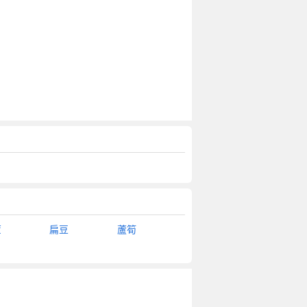
苣
扁豆
蘆筍