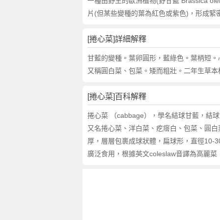
的
一種由野生的歐洲植物(野甘藍 Brassica ole
反
片(但某些變種的葉為紅色或紫色)，形成緊
義
詞
[捲心菜]詳細解釋
近
義
甘藍的變種。葉卵圓形，藍綠色。葉柄短。
詞
又稱圓白菜、包菜。矮而粗壯。二年生草本
,
捲
[捲心菜]百科解釋
心
菜
捲心菜 （cabbage），學名結球甘藍，結球甘藍（Br
的
又名捲心菜、洋白菜、疙瘩白、包菜、圓白
意
厚，層層包裹成球狀體，扁球形，直徑10-
思
廣泛食用，根據英文coleslaw音譯為高
,
捲
心
菜
的
英