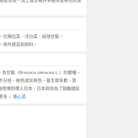
ata )，其特點是莖短，其上簇生著許多通常是綠色的葉
。也稱包菜、洋白菜、結球甘藍。
，用作蔬菜和飼料。
甘藍（Brassica oleracea L.）的變種。
不分枝，綠色或灰綠色。基生葉多數，質
過海陸傳到傳入日本，日本政府為了鼓勵國民
 更多→
捲心菜