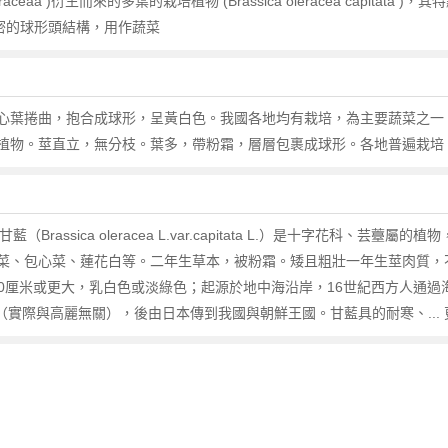
raceaa )衍生而來的多葉的栽培植物 (Brassica oleracea capit
密的球形頭結構，用作蔬菜
心葉捲曲，抱合成球形，呈黃白色。我國各地均有栽培，為主要蔬菜之一
植物。莖直立，無分枝。葉多，帶粉霜，層層包裹成球形。各地普遍栽培
assica oleracea L.var.capitata L.）是十字花科、芸薹屬的植物，為
菜、包心菜、蓮花白等。二年生草本，被粉霜。矮且粗壯一年生莖肉質，
30厘米或更大，乳白色或淡綠色；起源於地中海沿岸，16世紀西方人通
麗菜（實際與高麗無關），後由日本傳到我國與朝鮮王國。甘藍具的耐寒、...