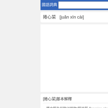
捲
國語詞典
心
菜
捲心菜 [juǎn xīn cài]
是
什
麼
意
思
,
捲
心
菜
的
解
釋
,
捲
心
[捲心菜]基本解釋
菜