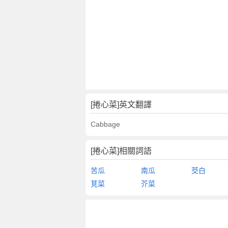
文
翻
譯
[捲心菜]英文翻譯
Cabbage
[捲心菜]相關詞語
苦瓜
南瓜
茭白
莧菜
芥菜