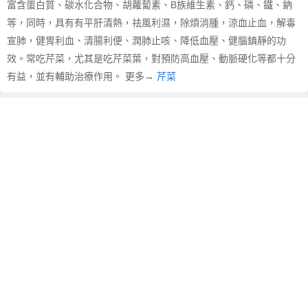
富含蛋白質、碳水化合物、胡蘿蔔素、B族維生素、鈣、磷、鐵、鈉
等，同時，具有有平肝清熱，祛風利濕，除煩消腫，涼血止血，解毒
宣肺，健胃利血、清腸利便、潤肺止咳、降低血壓、健腦鎮靜的功
效。常吃芹菜，尤其是吃芹菜葉，對預防高血壓、動脈硬化等都十分
有益，並有輔助治療作用。 更多→
芹菜