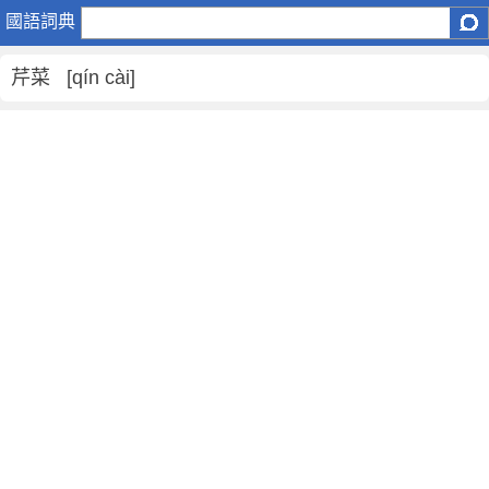
芹
國語詞典
菜
是
芹菜 [qín cài]
什
麼
意
思
,
芹
菜
的
解
釋
,
芹
菜
的
反
義