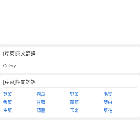
[芹菜]英文翻譯
Celery
[芹菜]相關詞語
莧菜
西瓜
野菜
毛豆
香菜
甘藍
蘿蔔
茭白
生菜
葫蘆
玉米
菜花