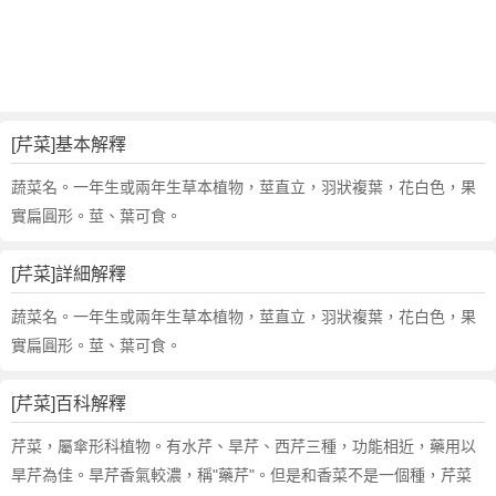
詞
近
義
詞
,
芹
[芹菜]基本解釋
菜
的
蔬菜名。一年生或兩年生草本植物，莖直立，羽狀複葉，花白色，果
意
實扁圓形。莖、葉可食。
思
,
[芹菜]詳細解釋
芹
菜
蔬菜名。一年生或兩年生草本植物，莖直立，羽狀複葉，花白色，果
的
實扁圓形。莖、葉可食。
英
文
[芹菜]百科解釋
翻
譯
芹菜，屬傘形科植物。有水芹、旱芹、西芹三種，功能相近，藥用以
旱芹為佳。旱芹香氣較濃，稱"藥芹"。但是和香菜不是一個種，芹菜