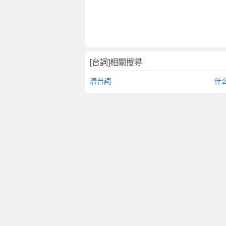
[台詞]相關搜尋
潛台詞
什