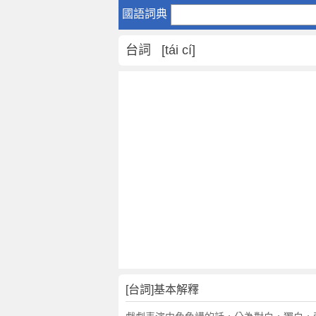
台
國語詞典
詞
是
台詞 [tái cí]
什
麼
意
思
,
台
詞
的
解
釋
,
台
詞
的
反
[台詞]基本解釋
義