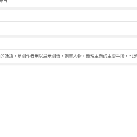
旁白
劇表演中角色所說的話語。是劇作者用以展示劇情，刻畫人物，體現主題的主要手段。