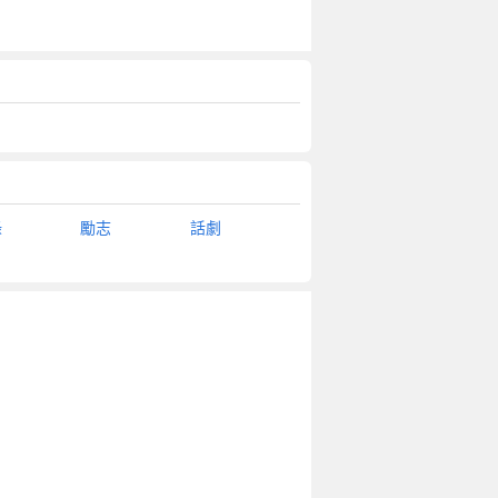
錄
勵志
話劇