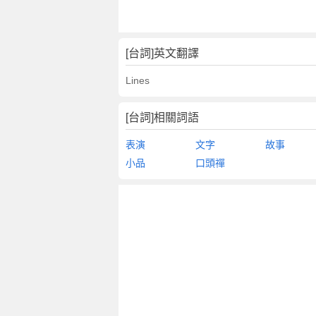
[台詞]英文翻譯
Lines
[台詞]相關詞語
表演
文字
故事
小品
口頭禪