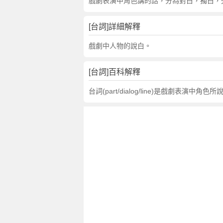
詞
戲劇表演中角色講的話，分為對白，獨白，
近
義
[台詞]詳細解釋
詞
,
戲劇中人物的說白。
台
詞
[台詞]百科解釋
的
意
台詞(part/dialog/line)是戲
思
,
台
詞
的
英
文
翻
譯