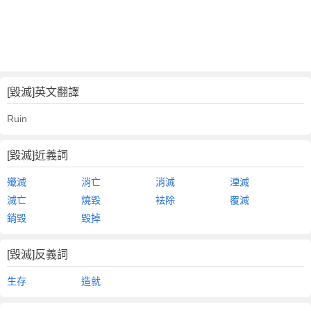
[毀滅]英文翻譯
Ruin
[毀滅]近義詞
殲滅
消亡
消滅
湮滅
滅亡
燒毀
袪除
覆滅
銷毀
毀掉
[毀滅]反義詞
生存
造就