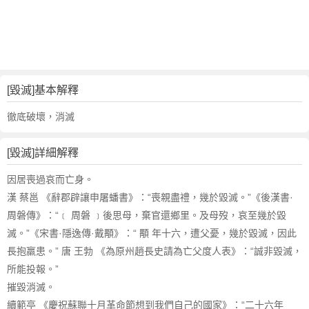
詞
近
義
詞
,
毀
[毀滅]基本解釋
滅
的
徹底破壞，消滅
意
思
[毀滅]詳細解釋
,
毀
因居喪過哀而亡身。
滅
漢 蔡邕 《辭郡辟讓申屠蟠書》：“喪親盡禮，幾於毀滅。”《後漢書·
的
周磐傳》：“﹝ 周磐 ﹞後思母，棄官還鄉里。及母歿，哀至幾於毀
英
滅。”《宋書·隱逸傳·戴顒》：“ 顒 年十六，遭父憂，幾於毀滅，因此
文
長抱羸患。” 唐 王勃 《為原州趙長史請為亡父度人表》：“誠非毀滅，
翻
譯
所能投報。”
摧毀消滅。
續範亭 《慶祝蘇聯十月革命節想到我們自己的國家》：“二十六年