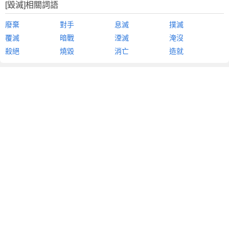
[毀滅]相關詞語
廢棄
對手
息滅
撲滅
覆滅
暗戰
湮滅
淹沒
殺絕
燒毀
消亡
造就