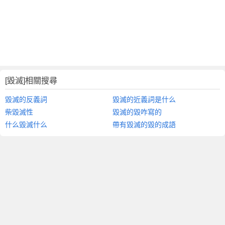
[毀滅]相關搜尋
毀滅的反義詞
毀滅的近義詞是什么
柴毀滅性
毀滅的毀咋寫的
什么毀滅什么
帶有毀滅的毀的成語