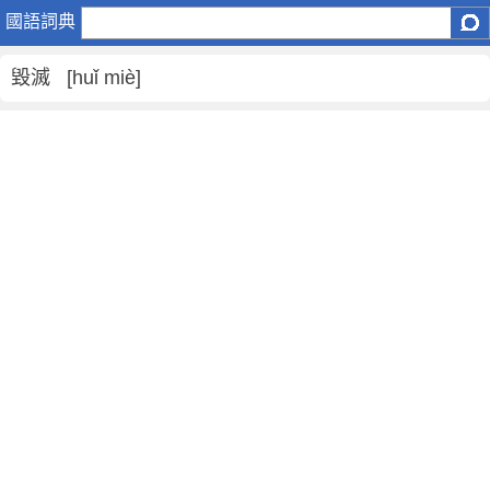
毀
國語詞典
滅
是
毀滅 [huǐ miè]
什
麼
意
思
,
毀
滅
的
解
釋
,
毀
滅
的
反
義