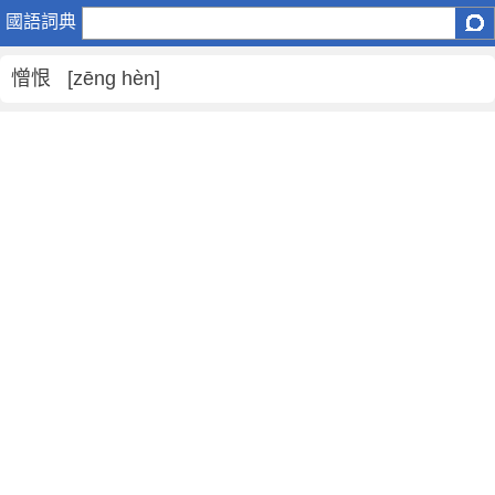
憎
國語詞典
恨
是
憎恨 [zēng hèn]
什
麼
意
思
,
憎
恨
的
解
釋
,
憎
恨
的
反
義