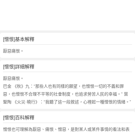
詞
近
義
詞
,
憎
[憎恨]基本解釋
恨
的
厭惡痛恨。
意
思
[憎恨]詳細解釋
,
憎
厭惡痛恨。
恨
巴金 《秋》九：“那些人也有同樣的願望，也憎恨一切的不義和罪
的
惡，也憎恨不合理不平等的社會制度，也追求勞苦人民的幸福。” 葉
英
聖陶 《火災·曉行》：“我聽了這一段敘述，心裡起一種憎恨的情緒。”
文
翻
譯
[憎恨]百科解釋
憎恨也可理解為厭惡、痛恨、憎惡，是對某人或某件事情的看法和表