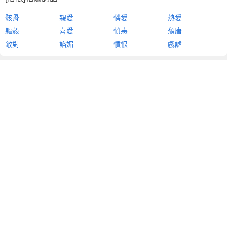
骸骨
親愛
憐愛
熱愛
軀殼
喜愛
憤恚
頹唐
敵對
諂媚
憤恨
戲謔