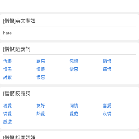
[憎恨]英文翻譯
hate
[憎恨]近義詞
仇恨
厭惡
怨恨
惱恨
憤恚
憤恨
憎惡
痛恨
討厭
恨惡
[憎恨]反義詞
親愛
友好
同情
喜愛
憐愛
熱愛
愛戴
哀憐
感激
[憎恨]相關詞語