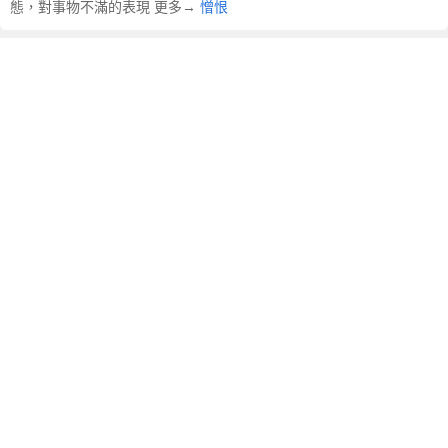
態，對事物不滿的表現 更多→
憎恨