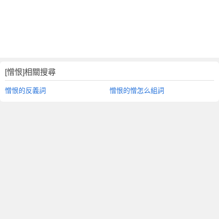
[憎恨]相關搜尋
憎恨的反義詞
憎恨的憎怎么組詞