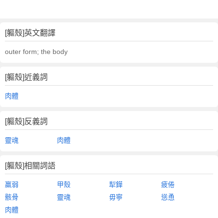
[軀殼]英文翻譯
outer form; the body
[軀殼]近義詞
肉體
[軀殼]反義詞
靈魂
肉體
[軀殼]相關詞語
羸弱
甲殼
犁鏵
疲倦
骸骨
靈魂
毋寧
慫恿
肉體