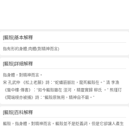
詞
近
義
詞
,
軀
[軀殼]基本解釋
殼
的
指有形的身體;肉體(對精神而言)
意
思
[軀殼]詳細解釋
,
軀
指身體，對精神而言。
殼
宋 孔武仲 《松上老藤》詩：“蛇蟠筋脈壯，龍死軀殼在。” 清 李漁
的
《蜃中樓·傳書》：“如今軀殼雖在 涇河 ，精靈實歸 柳氏 。” 熊瑾玎
英
《聞端綬亦被捕》詩：“軀殼原無用，精神自不磨。”
文
翻
譯
[軀殼]百科解釋
軀殼，指身體，對精神而言。軀殼並不是貶義詞，但是它卻讓人產生