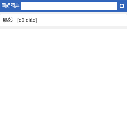
軀
國語詞典
殼
是
軀殼 [qū qiào]
什
麼
意
思
,
軀
殼
的
解
釋
,
軀
殼
的
反
義