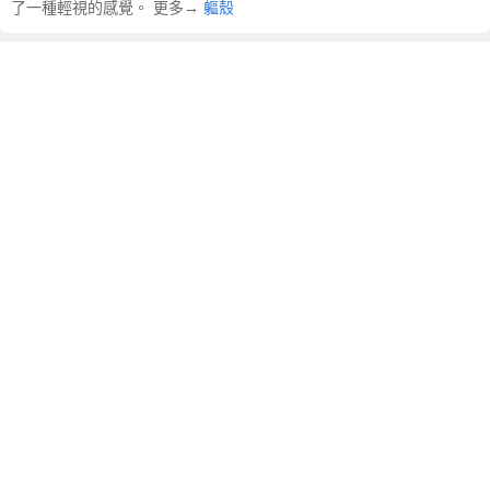
了一種輕視的感覺。 更多→
軀殼