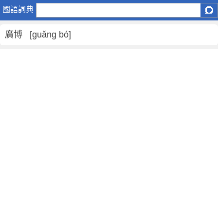
廣
國語詞典
博
是
廣博 [guǎng bó]
什
麼
意
思
,
廣
博
的
解
釋
,
廣
博
的
反
義