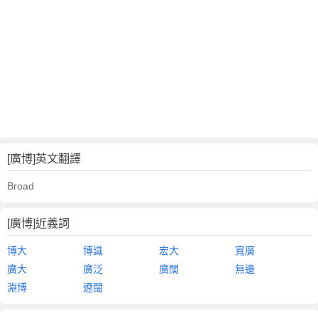
[廣博]英文翻譯
Broad
[廣博]近義詞
博大
博識
宏大
寬廣
廣大
廣泛
廣闊
無邊
淵博
遼闊