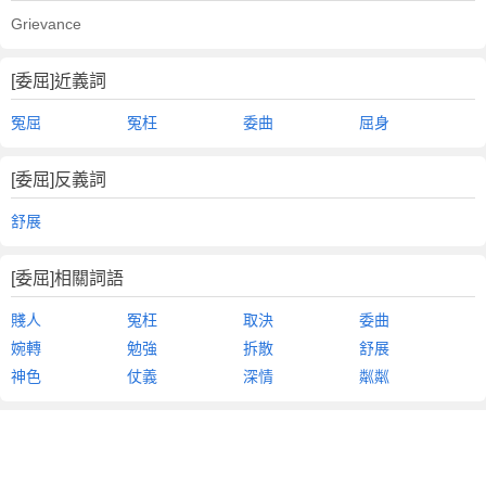
Grievance
[委屈]近義詞
冤屈
冤枉
委曲
屈身
[委屈]反義詞
舒展
[委屈]相關詞語
賤人
冤枉
取決
委曲
婉轉
勉強
拆散
舒展
神色
仗義
深情
粼粼