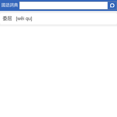
委
國語詞典
屈
是
委屈 [wěi qu]
什
麼
意
思
,
委
屈
的
解
釋
,
委
屈
的
反
義