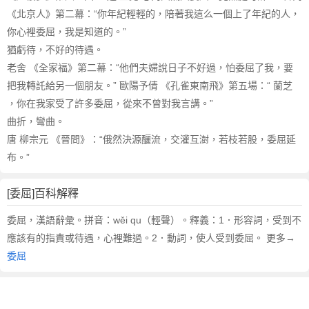
《北京人》第二幕：“你年紀輕輕的，陪著我這么一個上了年紀的人，
你心裡委屈，我是知道的。”
猶虧待，不好的待遇。
老舍 《全家福》第二幕：“他們夫婦說日子不好過，怕委屈了我，要
把我轉託給另一個朋友。” 歐陽予倩 《孔雀東南飛》第五場：“ 蘭芝
，你在我家受了許多委屈，從來不曾對我言講。”
曲折，彎曲。
唐 柳宗元 《晉問》：“俄然決源釃流，交灌互澍，若枝若股，委屈延
布。”
[委屈]百科解釋
委屈，漢語辭彙。拼音：wěi qu（輕聲）。釋義：1．形容詞，受到不
應該有的指責或待遇，心裡難過。2．動詞，使人受到委屈。 更多→
委屈