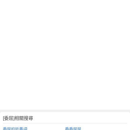
[委屈]相關搜尋
委屈的近義詞
委委屈屈