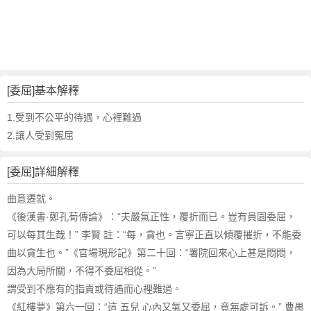
詞
近
義
詞
,
委
[委屈]基本解釋
屈
的
1.受到不公平的待遇，心裡難過
意
2.讓人受到冤屈
思
,
[委屈]詳細解釋
委
屈
曲意遷就。
的
《後漢書·鄭孔荀傳論》：“夫嚴氣正性，覆折而已。豈有員園委屈，
英
可以每其生哉！” 李賢 註：“每，貪也。言寧正直以傾覆摧折，不能委
文
曲以貪生也。”《官場現形記》第二十回：“署院回來心上甚是悶悶，
翻
譯
因為大局所關，不得不委屈相從。”
謂受到不應有的指責或待遇而心裡難過。
《紅樓夢》第六一回：“這 五兒 心內又氣又委屈，竟無處可訴。” 曹禺