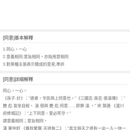
詞
近
義
詞
,
同
[同意]基本解釋
意
的
1.同心，一心
意
2.意義相同;意旨相同。亦指用意相同
思
3.對某種主張表示贊成的意見;準許
,
同
[同意]詳細解釋
意
的
同心，一心。
英
《孫子·計》：“道者，令民與上同意也。”《三國志·吳志·張溫傳》：“
文
艷 彪 皆坐自殺。 溫 宿與 艷 彪 同意……即罪 溫 。” 宋 葉適 《潼川
翻
譯
府修城記》：“上下同意，誓必死守。”
謂意義相同；意旨相同。
漢 董仲舒 《春秋繁露·天道無二》：“其文與天之道有一出一入一休一