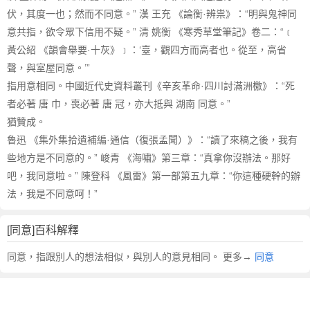
伏，其度一也；然而不同意。” 漢 王充 《論衡·辨祟》：“明與鬼神同
意共指，欲令眾下信用不疑。” 清 姚衡 《寒秀草堂筆記》卷二：“﹝
黃公紹 《韻會舉要·十灰》﹞：‘臺，觀四方而高者也。從至，高省
聲，與室屋同意。’”
指用意相同。中國近代史資料叢刊《辛亥革命·四川討滿洲檄》：“死
者必著 唐 巾，喪必著 唐 冠，亦大抵與 湖南 同意。”
猶贊成。
魯迅 《集外集拾遺補編·通信（復張孟聞）》：“讀了來稿之後，我有
些地方是不同意的。” 峻青 《海嘯》第三章：“真拿你沒辦法。那好
吧，我同意啦。” 陳登科 《風雷》第一部第五九章：“你這種硬幹的辦
法，我是不同意呵！”
[同意]百科解釋
同意，指跟別人的想法相似，與別人的意見相同。 更多→
同意