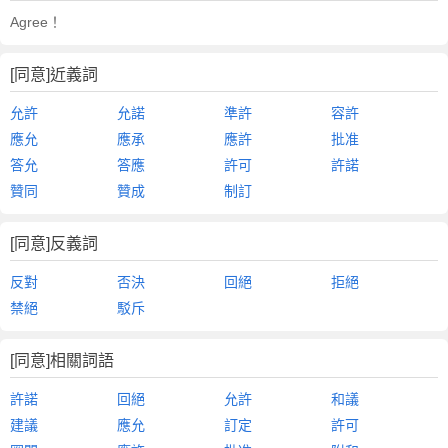
Agree！
[同意]近義詞
允許
允諾
準許
容許
應允
應承
應許
批准
答允
答應
許可
許諾
贊同
贊成
制訂
[同意]反義詞
反對
否決
回絕
拒絕
禁絕
駁斥
[同意]相關詞語
許諾
回絕
允許
和議
建議
應允
訂定
許可