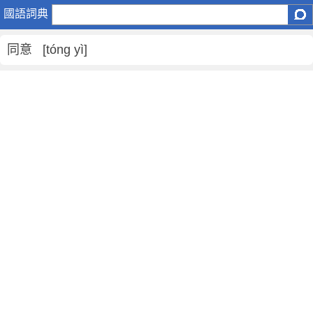
同
國語詞典
意
是
同意 [tóng yì]
什
麼
意
思
,
同
意
的
解
釋
,
同
意
的
反
義