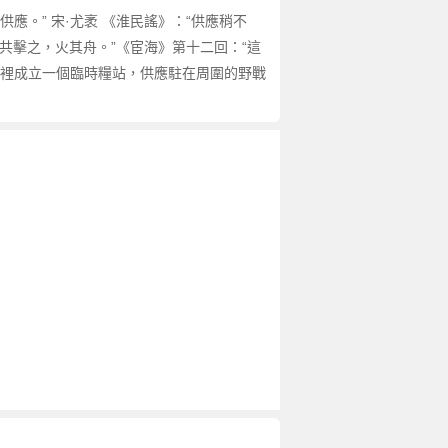
應。” 宋·尤袤 《淮民謠》：“供應稍不
眾共擊之，火其舟。”《宦海》第十二回：“這
那裡成立一個臨時糧站，供應駐在周圍的野戰