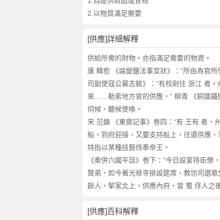
詞
1.為提供商品或食物
近
2.以物質滿足需要
義
詞
[供應]詳細解釋
,
供
供給所需的財物。亦指滿足需要的物資。
應
唐 韓愈 《論變鹽法事宜狀》：“所由為官所
的
司副使寇公墓志銘》：“有校尉往 浙江 者，
意
來……勒索地方官的供應。” 柳青 《銅牆
思
伺候，聽候使喚。
,
宋 范鎮 《東齋記事》卷四：“有 王有 者
供
應
船，到府迎接，又要支持船上，往還供應，準
的
特指以某種技藝侍奉帝王。
英
《秦併六國平話》卷下：“今日設宴待臣僚，
文
賢弟，如今著光祿寺排設筵席，教坊司選歌兒舞
翻
餘人，挈家北上，供應內府，皆 蜀 俘人之後
譯
[供應]百科解釋