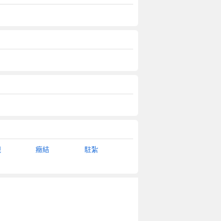
現
癥結
駐紮