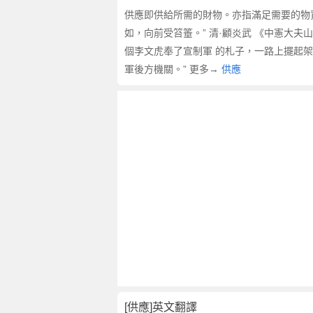
供應即供給所需的財物。亦指滿足需要的物資
如，向前受笞箠。” 清·顧炎武 《中憲大
個李文虎奉了宣制軍 的札子，一路上擺起架
軍後方機關。” 更多→
供應
[供應]英文翻譯