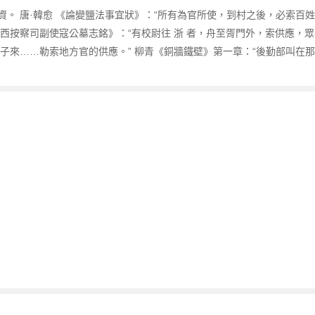
。 唐·韓愈 《論變鹽法事宜狀》：“所有為官所使，到村之後，必索百姓供
夫山西按察司副使寇公墓志銘》：“有校尉往 浙 者，舟至胥門外，索供應，
子來……勒索地方官的供應。” 柳青《銅牆鐵壁》第一章：“後勤部叫在