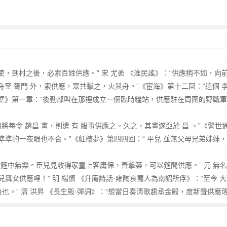
使，到村之後，必索百姓供應。” 宋 尤袤 《淮民謠》：“供應稍不如，向前
舟至 胥門 外，索供應，眾共擊之，火其舟。”《宦海》第十二回：“這個 
鐵壁》第一章：“後勤部叫在那裡成立一個臨時糧站，供應駐在周圍的野戰軍
，州將每令 趙昌 畫，則遣 有 服事供應之。久之，其畫遂亞於 昌 。”《警
準的一夜眼也不合。”《紅樓夢》第四四回：“ 平兒 並無父母兄弟姊妹，
筵中無樂。臣兒見收得家童上客庸保，善擊築，可以筵間供應。” 元 無名氏
女供應哩！” 明 楊慎 《升庵詩話·雍陶哀蜀人為南詔所俘》：“至今 大
也。” 清 洪昇 《長生殿·彈詞》：“想當日奏清歌趨承金殿，度新聲供應瑤