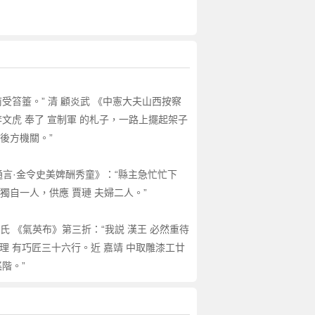
受笞箠。” 清 顧炎武 《中憲大夫山西按察
李文虎 奉了 宣制軍 的札子，一路上擺起架子
後方機關。”
世通言·金令史美婢酬秀童》：“縣主急忙忙下
獨自一人，供應 賈璉 夫婦二人。”
 《氣英布》第三折：“我説 漢王 必然重待
理 有巧匠三十六行。近 嘉靖 中取雕漆工廿
階。”