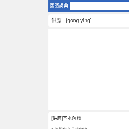
供
國語詞典
應
是
供應 [gōng yìng]
什
麼
意
思
,
供
應
的
解
釋
,
供
應
的
反
[供應]基本解釋
義