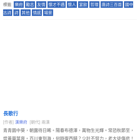
標籤:
樂府
勵志
友情
懷才不遇
懷人
宴飲
哲理
唐詩三百首
國中
古詩
詩
其他
情感
場景
長歌行
[作者]
漢樂府
[朝代] 兩漢
青青園中葵，朝露待日晞。陽春布德澤，萬物生光輝。常恐秋節至，
焜黃華葉衰。百川東到海，何時復西歸？少壯不努力，老大徒傷悲！