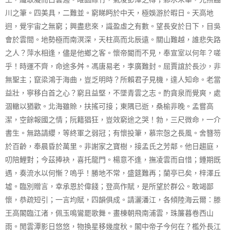
川之筆。四美具，二難並。窮睇眄於中天，極娛游於暇日。天高地
迥，覺宇宙之無窮；興盡悲來，識盈虛之有數。望長安於日下，目吳
會於雲間。地勢極而南溟深，天柱高而北辰遠。關山難越，誰悲失路
之人？萍水相逢，儘是他鄉之客。懷帝閽而不見，奉宣室以何年？嗟
乎！時運不齊，命途多舛。馮唐易老，李廣難封。屈賈誼於長沙，非
無聖主；竄梁鴻于海曲，豈乏明時？所賴君子見機，達人知命。老當
益壯，寧移白首之心？窮且益堅，不墜青雲之志。酌貪泉而覺爽，處
涸轍以猶歡。北海雖賒，扶搖可接；東隅已逝，桑榆非晚。孟嘗高
潔，空餘報國之情；阮籍猖狂，豈效窮途之哭！勃，三尺微命，一介
書生。無路請纓，等終軍之弱冠；有懷投筆，慕宗愨之長風。舍簪笏
於百齡，奉晨昏於萬里。非謝家之寶樹，接孟氏之芳鄰。他日趨庭，
叨陪鯉對；今茲捧袂，喜托龍門。楊意不逢，撫凌雲而自惜；鍾期既
遇，奏流水以何慚？嗚乎！勝地不常，盛筵難再；蘭亭已矣，梓澤丘
墟。臨別贈言，幸承恩於偉餞；登高作賦，是所望於群公。敢竭鄙
懷，恭疏短引；一言均賦，四韻俱成。請灑潘江，各傾陸海云爾：滕
王高閣臨江渚，佩玉鳴鸞罷歌舞。畫棟朝飛南浦雲，珠簾暮卷西山
雨。閒雲潭影日悠悠，物換星移幾度秋。閣中帝子今何在？檻外長江