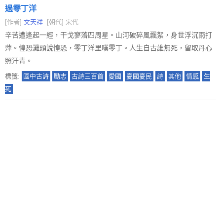
過零丁洋
[作者]
文天祥
[朝代] 宋代
辛苦遭逢起一經，干戈寥落四周星。山河破碎風飄絮，身世浮沉雨打
萍。惶恐灘頭說惶恐，零丁洋里嘆零丁。人生自古誰無死，留取丹心
照汗青。
標籤:
國中古詩
勵志
古詩三百首
愛國
憂國憂民
詩
其他
情感
生
死