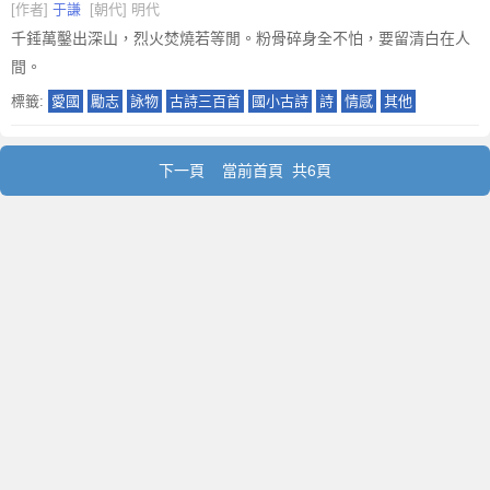
[作者]
于謙
[朝代] 明代
千錘萬鑿出深山，烈火焚燒若等閒。粉骨碎身全不怕，要留清白在人
間。
標籤:
愛國
勵志
詠物
古詩三百首
國小古詩
詩
情感
其他
下一頁
當前首頁 共6頁