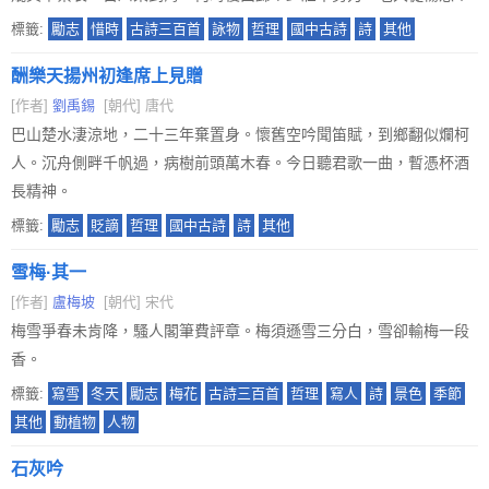
標籤:
勵志
惜時
古詩三百首
詠物
哲理
國中古詩
詩
其他
酬樂天揚州初逢席上見贈
[作者]
劉禹錫
[朝代] 唐代
巴山楚水淒涼地，二十三年棄置身。懷舊空吟聞笛賦，到鄉翻似爛柯
人。沉舟側畔千帆過，病樹前頭萬木春。今日聽君歌一曲，暫憑杯酒
長精神。
標籤:
勵志
貶謫
哲理
國中古詩
詩
其他
雪梅·其一
[作者]
盧梅坡
[朝代] 宋代
梅雪爭春未肯降，騷人閣筆費評章。梅須遜雪三分白，雪卻輸梅一段
香。
標籤:
寫雪
冬天
勵志
梅花
古詩三百首
哲理
寫人
詩
景色
季節
其他
動植物
人物
石灰吟