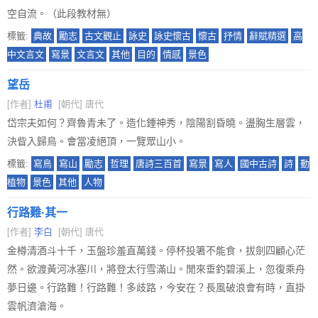
空自流。（此段教材無）
標籤:
典故
勵志
古文觀止
詠史
詠史懷古
懷古
抒情
辭賦精選
高
中文言文
寫景
文言文
其他
目的
情感
景色
望岳
[作者]
杜甫
[朝代] 唐代
岱宗夫如何？齊魯青未了。造化鍾神秀，陰陽割昏曉。盪胸生層雲，
決眥入歸鳥。會當凌絕頂，一覽眾山小。
標籤:
寫鳥
寫山
勵志
哲理
唐詩三百首
寫景
寫人
國中古詩
詩
動
植物
景色
其他
人物
行路難·其一
[作者]
李白
[朝代] 唐代
金樽清酒斗十千，玉盤珍羞直萬錢。停杯投箸不能食，拔劍四顧心茫
然。欲渡黃河冰塞川，將登太行雪滿山。閒來垂釣碧溪上，忽復乘舟
夢日邊。行路難！行路難！多歧路，今安在？長風破浪會有時，直掛
雲帆濟滄海。