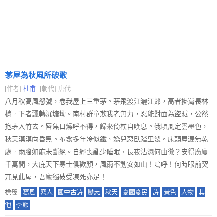
茅屋為秋風所破歌
[作者]
杜甫
[朝代] 唐代
八月秋高風怒號，卷我屋上三重茅。茅飛渡江灑江郊，高者掛罥長林
梢，下者飄轉沉塘坳。南村群童欺我老無力，忍能對面為盜賊，公然
抱茅入竹去。唇焦口燥呼不得，歸來倚杖自嘆息。俄頃風定雲墨色，
秋天漠漠向昏黑。布衾多年冷似鐵，嬌兒惡臥踏里裂。床頭屋漏無乾
處，雨腳如麻未斷絕。自經喪亂少睡眠，長夜沾濕何由徹？安得廣廈
千萬間，大庇天下寒士俱歡顏，風雨不動安如山！嗚呼！何時眼前突
兀見此屋，吾廬獨破受凍死亦足！
標籤:
寫風
寫人
國中古詩
勵志
秋天
憂國憂民
詩
景色
人物
其
他
季節