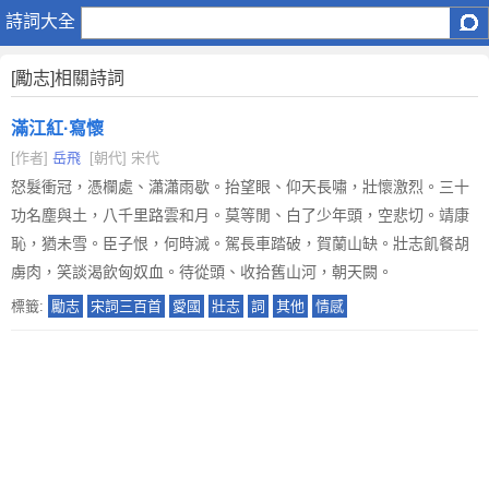
【
詩詞大全
勵
志
[勵志]相關詩詞
】
有
滿江紅·寫懷
關
[作者]
岳飛
[朝代] 宋代
勵
志
怒髮衝冠，憑欄處、瀟瀟雨歇。抬望眼、仰天長嘯，壯懷激烈。三十
的
功名塵與土，八千里路雲和月。莫等閒、白了少年頭，空悲切。靖康
詩
恥，猶未雪。臣子恨，何時滅。駕長車踏破，賀蘭山缺。壯志飢餐胡
歌
虜肉，笑談渴飲匈奴血。待從頭、收拾舊山河，朝天闕。
詩
標籤:
勵志
宋詞三百首
愛國
壯志
詞
其他
情感
詞
詩
句