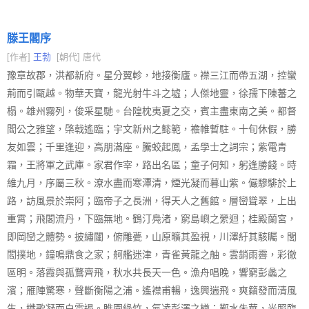
滕王閣序
[作者]
王勃
[朝代] 唐代
豫章故郡，洪都新府。星分翼軫，地接衡廬。襟三江而帶五湖，控蠻
荊而引甌越。物華天寶，龍光射牛斗之墟；人傑地靈，徐孺下陳蕃之
榻。雄州霧列，俊采星馳。台隍枕夷夏之交，賓主盡東南之美。都督
閻公之雅望，棨戟遙臨；宇文新州之懿範，襜帷暫駐。十旬休假，勝
友如雲；千里逢迎，高朋滿座。騰蛟起鳳，孟學士之詞宗；紫電青
霜，王將軍之武庫。家君作宰，路出名區；童子何知，躬逢勝餞。時
維九月，序屬三秋。潦水盡而寒潭清，煙光凝而暮山紫。儼驂騑於上
路，訪風景於崇阿；臨帝子之長洲，得天人之舊館。層巒聳翠，上出
重霄；飛閣流丹，下臨無地。鶴汀鳧渚，窮島嶼之縈迴；桂殿蘭宮，
即岡巒之體勢。披繡闥，俯雕甍，山原曠其盈視，川澤紆其駭矚。閭
閻撲地，鐘鳴鼎食之家；舸艦迷津，青雀黃龍之舳。雲銷雨霽，彩徹
區明。落霞與孤鶩齊飛，秋水共長天一色。漁舟唱晚，響窮彭蠡之
濱；雁陣驚寒，聲斷衡陽之浦。遙襟甫暢，逸興遄飛。爽籟發而清風
生，纖歌凝而白雲遏。睢園綠竹，氣凌彭澤之樽；鄴水朱華，光照臨