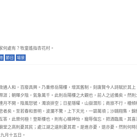
家何處有？牧童遙指杏花村。
物
節日
場景
政通人和，百廢具興。乃重修岳陽樓，增其舊制，刻唐賢今人詩賦於其上
際涯；朝暉夕陰，氣象萬千。此則岳陽樓之大觀也，前人之述備矣。然則
連月不開，陰風怒號，濁浪排空；日星隱曜，山嶽潛形；商旅不行，檣傾
悲者矣。至若春和景明，波瀾不驚，上下天光，一碧萬頃；沙鷗翔集，錦
互答，此樂何極！登斯樓也，則有心曠神怡，寵辱偕忘，把酒臨風，其喜
廟堂之高則憂其民；處江湖之遠則憂其君。是進亦憂，退亦憂。然則何時
年九月十五日。