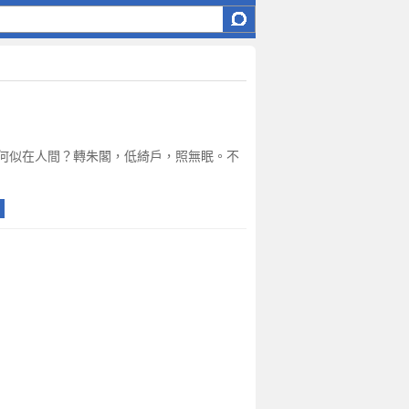
何似在人間？轉朱閣，低綺戶，照無眠。不
日