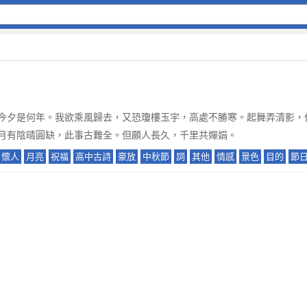
今夕是何年。我欲乘風歸去，又恐瓊樓玉宇，高處不勝寒。起舞弄清影，
月有陰晴圓缺，此事古難全。但願人長久，千里共嬋娟。
懷人
月亮
祝福
高中古詩
豪放
中秋節
詞
其他
情感
景色
目的
節