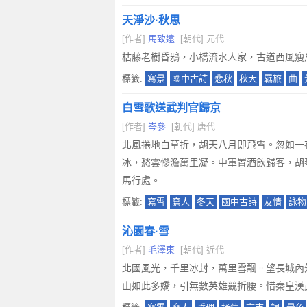
天淨沙·秋思
[作者]
馬致遠
[朝代] 元代
枯藤老樹昏鴉，小橋流水人家，古道西風瘦
標籤:
寫景
國中古詩
悲秋
秋天
羈旅
曲
白雪歌送武判官歸京
[作者]
岑參
[朝代] 唐代
北風捲地白草折，胡天八月即飛雪。忽如一
冰，愁雲慘澹萬里凝。中軍置酒飲歸客，胡
馬行處。
標籤:
寫雪
寫人
冬天
國中古詩
友情
詠物
沁園春·雪
[作者]
毛澤東
[朝代] 近代
北國風光，千里冰封，萬里雪飄。望長城內
山如此多嬌，引無數英雄競折腰。惜秦皇漢