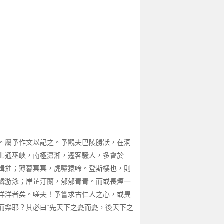
。屬予作文以記之。予觀夫巴陵勝狀，在洞
北通巫峽，南極瀟湘，遷客騷人，多會於
楫摧；薄暮冥冥，虎嘯猿啼。登斯樓也，則
鱗游泳；岸芷汀蘭，郁郁青青。而或長煙一
洋洋者矣。嗟夫！予嘗求古仁人之心，或異
而樂耶？其必曰“先天下之憂而憂，後天下之