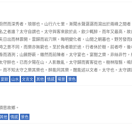
蔚然而深秀者，琅琊也。山行六七里，漸聞水聲潺潺而瀉出於兩峰之間者
名之者誰？太守自謂也。太守與客來飲於此，飲少輒醉，而年又最高，故
夫日出而林霏開，雲歸而岩穴暝，晦明變化者，山間之朝暮也。野芳發而
時之景不同，而樂亦無窮也。至於負者歌於途，行者休於樹，前者呼，後
香而酒洌；山餚野蔌，雜然而前陳者，太守宴也。宴酣之樂，非絲非竹，
太守醉也。已而夕陽在山，人影散亂，太守歸而賓客從也。樹林陰翳，鳴
，而不知太守之樂其樂也。醉能同其樂，醒能述以文者，太守也。太守謂
宴飲
山水
文言文
其他
情感
場景
景色
頭思故鄉。
其他
情感
景色