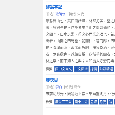
醉翁亭記
[作者]
歐陽修
[朝代] 宋代
環滁皆山也。其西南諸峰，林壑尤美，望之
者，醉翁亭也。作亭者誰？山之僧智仙也。
之間也。山水之樂，得之心而寓之酒也。若
出者，山間之四時也。朝而往，暮而歸，四
也。臨溪而漁，溪深而魚肥。釀泉為酒，泉
者，眾賓歡也。蒼顏白髮，頹然乎其間者，
林之樂，而不知人之樂；人知從太守游而樂
標籤:
國中文言文
古文觀止
抒情
辭賦精選
靜夜思
[作者]
李白
[朝代] 唐代
床前明月光，疑是地上霜。舉頭望明月，低
標籤:
唐詩三百首
國小古詩
思鄉
月亮
詩