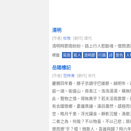
清明
[作者]
杜牧
[朝代] 唐代
清明時節雨紛紛，路上行人慾斷魂。借問酒
標籤:
寫雨
寫人
清明節
行路
詩
景色
人
岳陽樓記
[作者]
范仲淹
[朝代] 宋代
慶曆四年春，滕子京謫守巴陵郡。越明年，
庭一湖。銜遠山，吞長江，浩浩湯湯，橫無
此，覽物之情，得無異乎？若夫淫雨霏霏，
有去國懷鄉，憂讒畏譏，滿目蕭然，感極而
空，皓月千里，浮光躍金，靜影沉璧，漁歌
二者之為，何哉？不以物喜，不以己悲；居
樂而樂”乎？噫！微斯人，吾誰與歸？時六