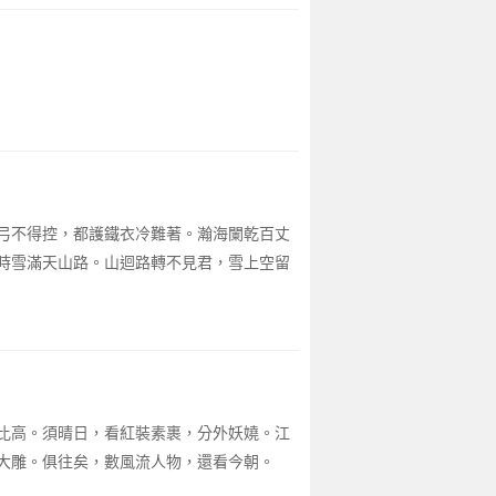
弓不得控，都護鐵衣冷難著。瀚海闌乾百丈
時雪滿天山路。山迴路轉不見君，雪上空留
比高。須晴日，看紅裝素裹，分外妖嬈。江
大雕。俱往矣，數風流人物，還看今朝。