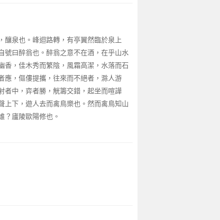
，釀泉也。峰迴路轉，有亭翼然臨於泉上
自號曰醉翁也。醉翁之意不在酒，在乎山水
幽香，佳木秀而繁陰，風霜高潔，水落而石
者應，傴僂提攜，往來而不絕者，滁人游
射者中，弈者勝，觥籌交錯，起坐而喧譁
聲上下，遊人去而禽鳥樂也。然而禽鳥知山
誰？廬陵歐陽修也。