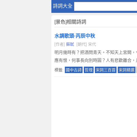
【
詩詞大全
景
色
[景色]相關詩詞
】
有
水調歌頭·丙辰中秋
關
[作者]
蘇軾
[朝代] 宋代
景
色
明月幾時有？把酒問青天。不知天上宮闕，
的
應有恨，何事長向別時圓？人有悲歡離合，
詩
標籤:
國中古詩
哲理
宋詞三百首
宋詞精選
歌
詩
詞
詩
句