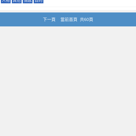
人物
其他
情感
目的
下一頁
當前首頁 共60頁