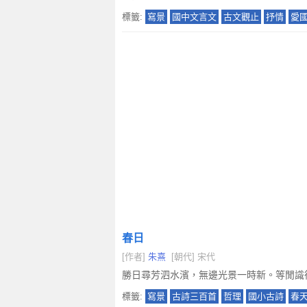
標籤:
寫景
國中文言文
古文觀止
抒情
愛
春日
[作者]
朱熹
[朝代] 宋代
勝日尋芳泗水濱，無邊光景一時新。等閒識
標籤:
寫景
古詩三百首
哲理
國小古詩
春