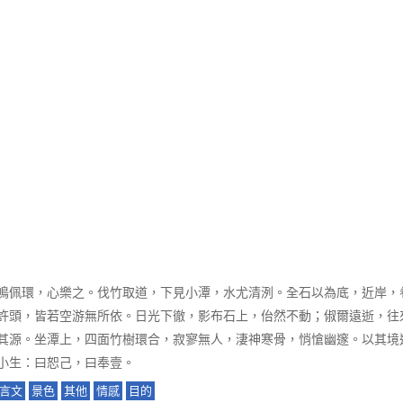
鳴佩環，心樂之。伐竹取道，下見小潭，水尤清洌。全石以為底，近岸，
許頭，皆若空游無所依。日光下徹，影布石上，佁然不動；俶爾遠逝，往
其源。坐潭上，四面竹樹環合，寂寥無人，淒神寒骨，悄愴幽邃。以其境
小生：曰恕己，曰奉壹。
言文
景色
其他
情感
目的