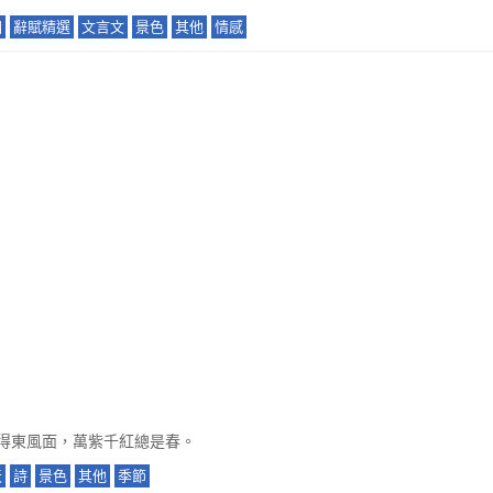
國
辭賦精選
文言文
景色
其他
情感
得東風面，萬紫千紅總是春。
天
詩
景色
其他
季節