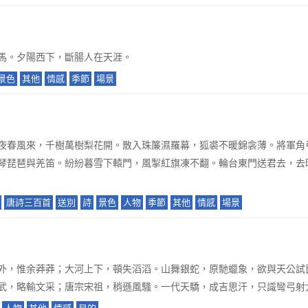
馬。夕陽西下，斷腸人在天涯。
景色
其他
情感
季節
場景
夜春風來，千樹萬樹梨花開。散入珠簾濕羅幕，狐裘不暖錦衾薄。將軍角
琴琵琶與羌笛。紛紛暮雪下轅門，風掣紅旗凍不翻。輪台東門送君去，去
唐詩三百首
送別
詩
景色
人物
季節
其他
情感
場景
外，惟余莽莽；大河上下，頓失滔滔。山舞銀蛇，原馳蠟象，欲與天公試
武，略輸文采；唐宗宋祖，稍遜風騷。一代天驕，成吉思汗，只識彎弓射