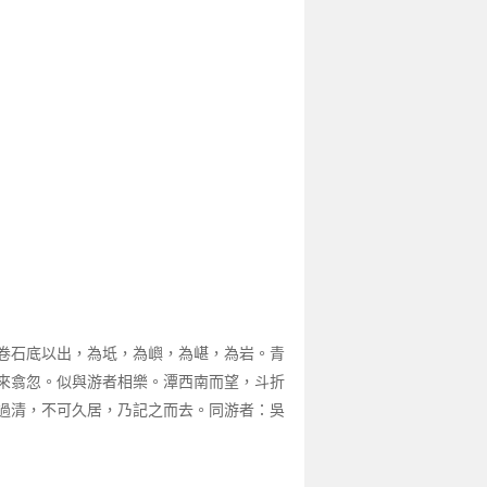
卷石底以出，為坻，為嶼，為嵁，為岩。青
來翕忽。似與游者相樂。潭西南而望，斗折
過清，不可久居，乃記之而去。同游者：吳