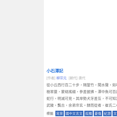
小石潭記
[作者]
柳宗元
[朝代] 唐代
從小丘西行百二十步，隔篁竹，聞水聲，如
樹翠蔓，蒙絡搖綴，參差披拂。潭中魚可百
蛇行，明滅可見。其岸勢犬牙差互，不可知
武陵，龔古，余弟宗玄。隸而從者，崔氏二
標籤:
寫景
國中文言文
孤獨
憂傷
紀游
文