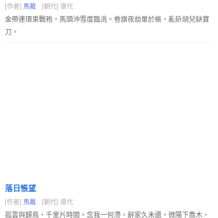
[作者]
馬戴
[朝代] 唐代
金帶連環束戰袍，馬頭沖雪度臨洮。卷旗夜劫單於帳，亂斫胡兒缺寶
刀。
落日悵望
[作者]
馬戴
[朝代] 唐代
孤雲與歸鳥，千里片時間。念我一何滯，辭家久未還。微陽下喬木，