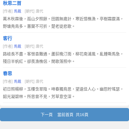
秋思二首
[作者]
馬戴
[朝代] 唐代
萬木秋霖後，孤山夕照餘。田園無歲計，寒近憶樵漁。亭樹霜霰滿，
野塘鳧鳥多。蕙蘭不可折，楚老徒悲歌。
客行
[作者]
馬戴
[朝代] 唐代
路岐長不盡，客恨杳難通。蘆荻晚汀雨，柳花南浦風。亂鍾嘶馬急，
殘日半帆紅。卻羨漁樵侶，閒歌落照中。
春思
[作者]
馬戴
[朝代] 唐代
初日照楊柳，玉樓含翠陰。啼春獨鳥思，望遠佳人心。幽怨貯瑤瑟，
韶光凝碧林。所思曾不見，芳草意空深。
下一頁
當前首頁 共16頁