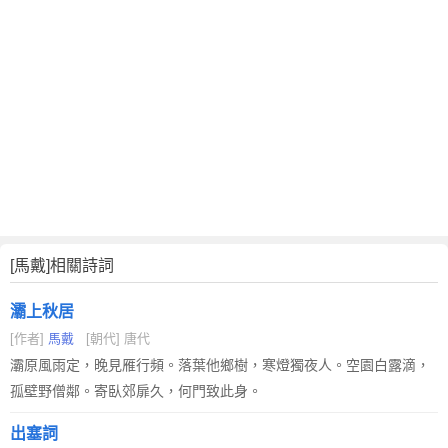
[馬戴]相關詩詞
灞上秋居
[作者]
馬戴
[朝代] 唐代
灞原風雨定，晚見雁行頻。落葉他鄉樹，寒燈獨夜人。空園白露滴，
孤壁野僧鄰。寄臥郊扉久，何門致此身。
出塞詞