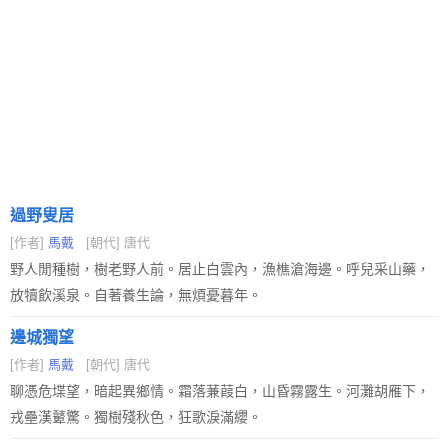
過野叟居
[作者]
馬戴
[朝代] 唐代
野人閒種樹，樹老野人前。居止白雲內，漁樵滄海邊。呼兒采山藥，
放犢飲溪泉。自著養生論，無煩憂暮年。
邊城獨望
[作者]
馬戴
[朝代] 唐代
聊憑危堞望，暗起異鄉情。霜落蒹葭白，山昏霧露生。河灘胡雁下，
戎壘漢鼙驚。獨樹殘秋色，狂歌淚滿纓。