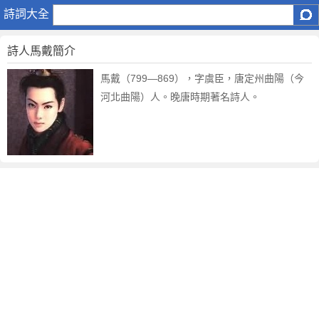
馬
詩詞大全
戴
詩人馬戴簡介
馬戴（799—869），字虞臣，唐定州曲陽（今
河北曲陽）人。晚唐時期著名詩人。