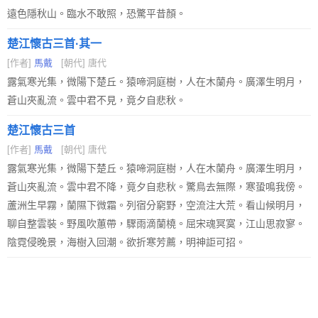
遠色隱秋山。臨水不敢照，恐驚平昔顏。
楚江懷古三首·其一
[作者]
馬戴
[朝代] 唐代
露氣寒光集，微陽下楚丘。猿啼洞庭樹，人在木蘭舟。廣澤生明月，
蒼山夾亂流。雲中君不見，竟夕自悲秋。
楚江懷古三首
[作者]
馬戴
[朝代] 唐代
露氣寒光集，微陽下楚丘。猿啼洞庭樹，人在木蘭舟。廣澤生明月，
蒼山夾亂流。雲中君不降，竟夕自悲秋。驚鳥去無際，寒蛩鳴我傍。
蘆洲生早霧，蘭隰下微霜。列宿分窮野，空流注大荒。看山候明月，
聊自整雲裝。野風吹蕙帶，驟雨滴蘭橈。屈宋魂冥寞，江山思寂寥。
陰霓侵晚景，海樹入回潮。欲折寒芳薦，明神詎可招。