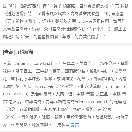
唐 韓愈 《醉留東野》詩：“ 韓子 稍姦黠，自慙青蒿倚長松。” 宋 蘇軾
《送范德孺》詩：“漸覺東風料峭寒，青蒿黃韭試春盤。” 明 宋應星
《天工開物·神麯》：“凡造神麯所以入藥……造者專用白麵，每百斤
入青蒿自然汁，馬蓼、蒼耳自然汁相混和作餅。” 郭小川 《平爐王出
鋼記》詩：“天上的星星擺開溜，草原上的青蒿張開手。”
[青蒿]百科解釋
青蒿（Artemisia carvifolia）一年生草本。莖直立，上部多分枝，具縱
稜線。葉子互生，莖中部的葉子二回羽狀分裂，線形小裂片。夏季開
花，頭狀花序半球形，多數，成圓錐狀，花管狀，外面為雌花，內層
為兩性花。Artemisia carvifolia 含揮髮油，也含艾蒿鹼 ( abrotanine,
C21H22N2O）及苦味素等。入藥，但非中藥“青蒿”之正品。中藥“青
蒿”之正品，中藥青蒿，為菊科植物青蒿Artemisia annua L.的乾燥地
上部分。花蕾期採收，割取地上部分，切碎，曬乾。古名“菣”
（qìn）。清熱解暑，除蒸，截瘧。用於暑邪發熱，陰虛發熱，夜熱早
涼，骨蒸勞熱，瘧疾寒熱，... 更多→
青蒿