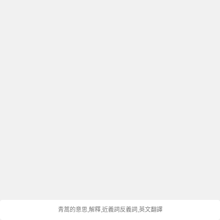
青蒿的意思,解釋,近義詞反義詞,英文翻譯