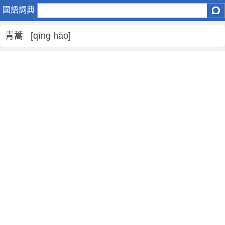
青
國語詞典
蒿
是
青蒿 [qīng hāo]
什
麼
意
思
,
青
蒿
的
解
釋
,
青
蒿
的
反
義