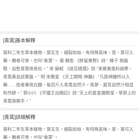
詞
近
義
詞
,
青
[青蒿]基本解釋
蒿
的
菊科二年生草本植物。葉互生，細裂如絲，有特殊氣味。莖、葉可入
意
藥。嫩者可食。也叫“香蒿”。 唐 韓愈 《醉留東野》詩:“ 韓子 稍姦
思
黠，自慙青蒿倚長松。” 宋 蘇軾 《送范德孺》詩:“漸覺東風料峭寒，
,
青蒿黃韭試春盤。” 明 宋應星 《天工開物·神麯》:“凡造神麯所以入
青
藥……造者專用白麵，每百斤入青蒿自然汁，馬蓼、蒼耳自然汁相混
蒿
的
和作餅。” 郭小川 《平爐王出鋼記》詩:“天上的星星擺開溜，草原上的
英
青蒿張開手。”
文
翻
[青蒿]詳細解釋
譯
菊科二年生草本植物。葉互生，細裂如絲，有特殊氣味。莖、葉可入
藥。嫩者可食。也叫“香蒿”。