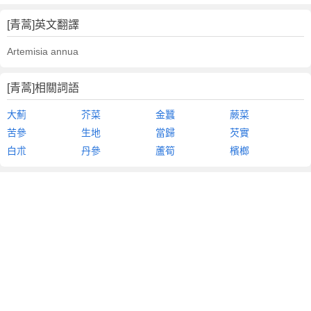
[青蒿]英文翻譯
Artemisia annua
[青蒿]相關詞語
大薊
芥菜
金蠶
蕨菜
苦參
生地
當歸
芡實
白朮
丹參
蘆筍
檳榔