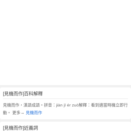
翻
譯
[見機而作]百科解釋
見機而作，漢語成語。拼音：jiàn jī ér zuò解釋：看到適當時機立即行
動。 更多→
見機而作
[見機而作]近義詞