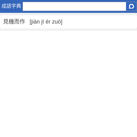
見
成語字典
機
而
見機而作 [jiàn jī ér zuò]
作
是
什
麼
意
思
,
見
機
而
作
的
解
釋
,
造