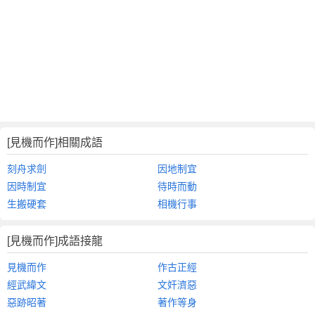
[見機而作]相關成語
刻舟求劍
因地制宜
因時制宜
待時而動
生搬硬套
相機行事
[見機而作]成語接龍
見機而作
作古正經
經武緯文
文奸濟惡
惡跡昭著
著作等身