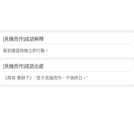
句
,
出
處
,
見
[見機而作]成語解釋
機
而
看到適當時機立即行動。
作
的
[見機而作]成語出處
意
思
《周易·繫辭下》:“君子見幾而作，不俟終日。”
,
成
語
故
事
,
英
文