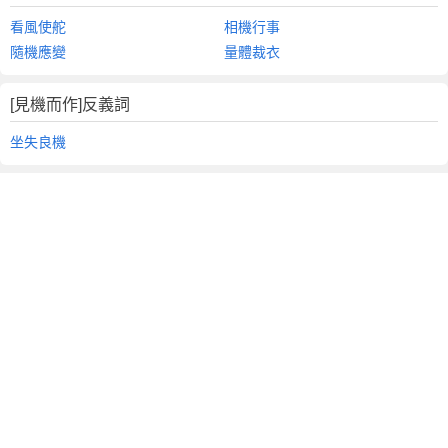
看風使舵
相機行事
隨機應變
量體裁衣
[見機而作]反義詞
坐失良機