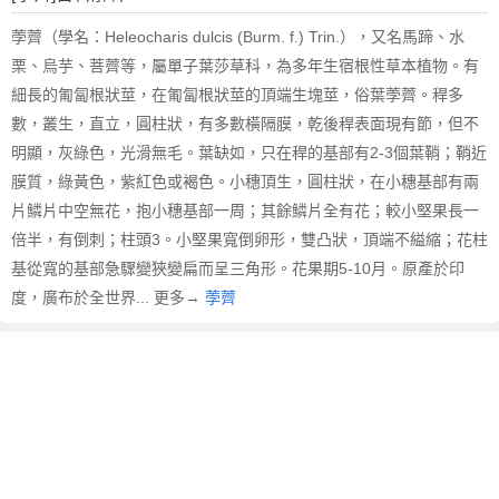
荸薺（學名：Heleocharis dulcis (Burm. f.) Trin.），又名馬蹄、水
栗、烏芋、菩薺等，屬單子葉莎草科，為多年生宿根性草本植物。有
細長的匍匐根狀莖，在匍匐根狀莖的頂端生塊莖，俗葉荸薺。稈多
數，叢生，直立，圓柱狀，有多數橫隔膜，乾後稈表面現有節，但不
明顯，灰綠色，光滑無毛。葉缺如，只在稈的基部有2-3個葉鞘；鞘近
膜質，綠黃色，紫紅色或褐色。小穗頂生，圓柱狀，在小穗基部有兩
片鱗片中空無花，抱小穗基部一周；其餘鱗片全有花；較小堅果長一
倍半，有倒刺；柱頭3。小堅果寬倒卵形，雙凸狀，頂端不縊縮；花柱
基從寬的基部急驟變狹變扁而呈三角形。花果期5-10月。原產於印
度，廣布於全世界... 更多→
荸薺