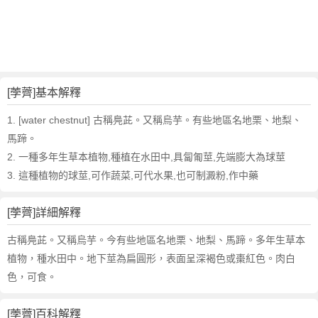
詞
近
義
詞
,
荸
[荸薺]基本解釋
薺
的
1. [water chestnut] 古稱鳧茈。又稱烏芋。有些地區名地栗、地梨、
意
馬蹄。
思
2. 一種多年生草本植物,種植在水田中,具匐匍莖,先端膨大為球莖
,
3. 這種植物的球莖,可作蔬菜,可代水果,也可制澱粉,作中藥
荸
薺
的
[荸薺]詳細解釋
英
古稱鳧茈。又稱烏芋。今有些地區名地栗、地梨、馬蹄。多年生草本
文
植物，種水田中。地下莖為扁圓形，表面呈深褐色或棗紅色。肉白
翻
譯
色，可食。
[荸薺]百科解釋