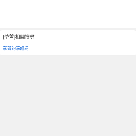
[荸薺]相關搜尋
荸薺的荸組詞