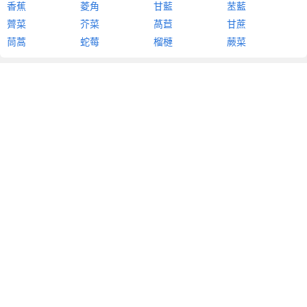
香蕉
菱角
甘藍
苤藍
薺菜
芥菜
萵苣
甘蔗
茼蒿
蛇莓
榴槤
蕨菜