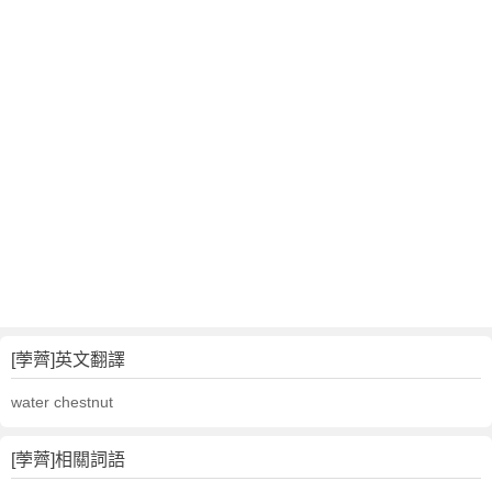
[荸薺]英文翻譯
water chestnut
[荸薺]相關詞語