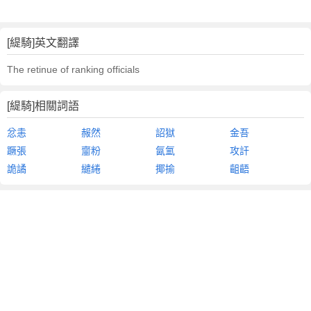
[緹騎]英文翻譯
The retinue of ranking officials
[緹騎]相關詞語
忿恚
赧然
詔獄
金吾
蹶張
齏粉
氤氳
攻訐
詭譎
繾綣
揶揄
齟齬