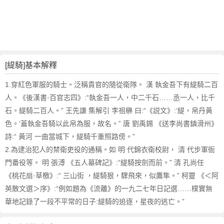
詞
近
義
詞
,
緹
[緹騎]基本解釋
騎
的
1.穿紅色軍服的騎士。泛稱貴官的隨從衛隊。 漢 執金吾下有緹騎二百
意
人。《後漢書·百官志四》:“執金吾一人，中二千石……丞一人，比千
思
石。緹騎二百人。” 王先謙 集解引 李祖楙 曰:“《説文》:‘緹，帛丹黃
,
色。’蓋執金吾騎以此帛為服，故名。” 唐 劉禹錫 《送李尚書鎮滑州》
緹
詩:“ 黃河 一曲當城下，緹騎千重照路傍。”
騎
的
2.為逮治犯人的禁衛吏役的通稱。如 明 代錦衣衛校尉， 清 代步軍衙
英
門番役等。 明 張溥 《五人墓碑記》:“緹騎按劍而前。” 清 孔尚任
文
《桃花扇·草檄》:“ 三山街 ，緹騎狠，驟飛來，似鷹隼。” 柯靈 《＜阿
翻
英散文選＞序》:“例如題為《流離》的一九二七年日記選……樸實無
譯
華地記錄了一段不平常的日子:緹騎的追逐，星夜的逃亡。”