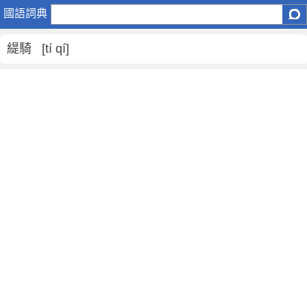
緹
國語詞典
騎
是
緹騎 [tí qí]
什
麼
意
思
,
緹
騎
的
解
釋
,
緹
騎
的
反
義