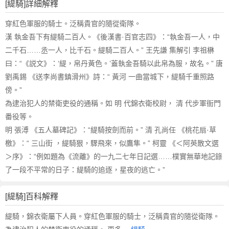
[緹騎]詳細解釋
穿紅色軍服的騎士。泛稱貴官的隨從衛隊。
漢 執金吾下有緹騎二百人。《後漢書·百官志四》：“執金吾一人，中
二千石……丞一人，比千石。緹騎二百人。” 王先謙 集解引 李祖楙
曰：“《説文》：‘緹，帛丹黃色。’蓋執金吾騎以此帛為服，故名。” 唐
劉禹錫 《送李尚書鎮滑州》詩：“ 黃河 一曲當城下，緹騎千重照路
傍。”
為逮治犯人的禁衛吏役的通稱。如 明 代錦衣衛校尉， 清 代步軍衙門
番役等。
明 張溥 《五人墓碑記》：“緹騎按劍而前。” 清 孔尚任 《桃花扇·草
檄》：“ 三山街 ，緹騎狠，驟飛來，似鷹隼。” 柯靈 《＜阿英散文選
＞序》：“例如題為《流離》的一九二七年日記選……樸實無華地記錄
了一段不平常的日子：緹騎的追逐，星夜的逃亡。”
[緹騎]百科解釋
緹騎，錦衣衛屬下人員。穿紅色軍服的騎士，泛稱貴官的隨從衛隊。