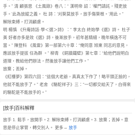
手。” 清 顧張思 《土風錄》卷八：“ 漢明帝 詔：‘權門請託，殘吏放
手。’此為放縱之義。 杜 詩：‘刈葵莫放手，放手傷葵根。’用此。”
解除束縛，打消顧慮。
明 楊慎 《升庵詩話·學＜選＞詩》：“ 李太白 終始學《選》詩。 杜子
美 好者亦多是效《選》詩，後漸放手，初年甚精細，晚年橫逸不可
當。” 陳登科 《風雷》第一部第六十章：“俺同意 旭東 同志的意見，
應該放手提拔 任為群 。” 柳青 《銅牆鐵壁》第七章：“給他們說明白
道理，教給他們辦法，然後放手讓他們工作。”
放棄；丟掉。
《紅樓夢》第四六回：“這個大老爺，真真太下作了！略平頭正臉的，
他就不能放手了。” 老舍 《駱駝祥子》三：“一切都交給天了，白得來
的駱駝是不能放手的。”
[放手]百科解釋
放手 1. 鬆手，放開手。2. 解除束縛，打消顧慮。3. 放棄；丟掉。意
思是停止掌管，轉交別人。 更多→
放手