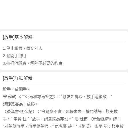
詞
近
義
詞
,
放
[放手]基本解釋
手
的
1.停止掌管，轉交別人
意
2.鬆開手;撒手
思
3.指打消顧慮，解除不必要的約束
,
放
[放手]詳細解釋
手
的
鬆手，放開手。
英
宋 蘇軾 《二公再和亦再答之》：“親友如摶沙，放手還復散。”
文
謂肆意妄為；放縱。
翻
譯
《後漢書·明帝紀》：“今選舉不實，邪佞未去，權門請託，殘吏放
手。” 李賢 註：“放手，謂貪縱為非也。” 唐 杜甫 《示從孫濟》詩：
“刈葵莫放手，放手傷葵根。” 仇兆鰲 註：“《後漢》 永平 詔：殘吏放