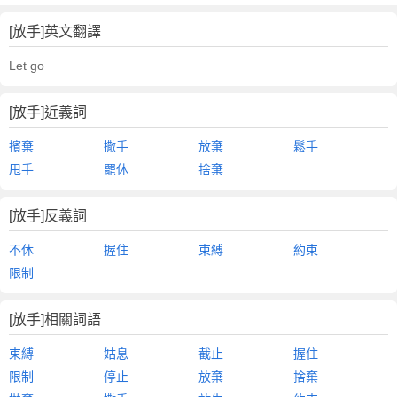
[放手]英文翻譯
Let go
[放手]近義詞
擯棄
撒手
放棄
鬆手
甩手
罷休
捨棄
[放手]反義詞
不休
握住
束縛
約束
限制
[放手]相關詞語
束縛
姑息
截止
握住
限制
停止
放棄
捨棄