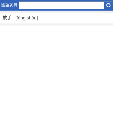
放
國語詞典
手
是
放手 [fàng shǒu]
什
麼
意
思
,
放
手
的
解
釋
,
放
手
的
反
義