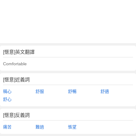
[愜意]英文翻譯
Comfortable
[愜意]近義詞
稱心
舒服
舒暢
舒適
舒心
[愜意]反義詞
痛苦
難過
悵望