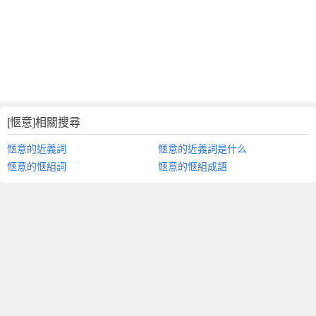
[愜意]相關搜尋
愜意的近義詞
愜意的近義詞是什么
愜意的愜組詞
愜意的愜組成語