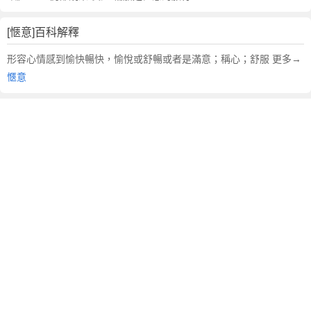
[愜意]百科解釋
形容心情感到愉快暢快，愉悅或舒暢或者是滿意；稱心；舒服 更多→
愜意