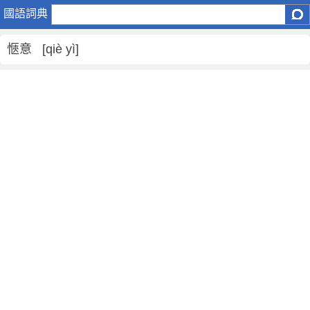
愜
國語詞典
意
是
愜意 [qiè yì]
什
麼
意
思
,
愜
意
的
解
釋
,
愜
意
的
反
義