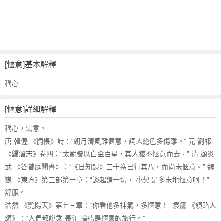
詞
近
義
詞
,
愜
[愜意]基本解釋
意
的
稱心
意
思
[愜意]詳細解釋
,
愜
稱心，滿意。
意
唐 韓偓 《惆悵》詩：“朗月清風難愜意，詞人絶色多傷離。” 元 劉祁
的
《歸潛志》卷四：“太尉贈以白金百星，其人猶不愜意而去。” 清 顧炎
英
武 《答曾庭聞書》：“《日知録》三十卷已行其八，而尚未愜意。” 魏
文
巍 《東方》第三部第一章：“談起這一切， 小契 是多末地愜意呵！”
翻
譯
舒服。
浩然 《艷陽天》第七三章：“你看他多神氣，多愜意！” 袁鷹 《領路人
頌》：“人們都說乘 長江 輪船是愜意的旅行。”