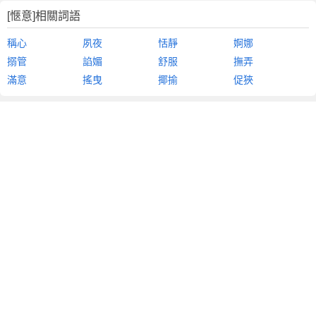
[愜意]相關詞語
稱心
夙夜
恬靜
婀娜
搦管
諂媚
舒服
撫弄
滿意
搖曳
揶揄
促狹