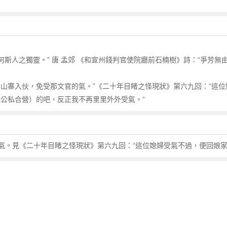
何斯人之獨靈。” 唐 孟郊 《和宣州錢判官使院廳前石楠樹》詩：“爭芳無
山寨入伙，免受那文官的氣。”《二十年目睹之怪現狀》第六九回：“這位
或公私合營）的吧，反正我不再里里外外受氣。”
氣。見《二十年目睹之怪現狀》第六九回：“這位媳婦受氣不過，便回娘家