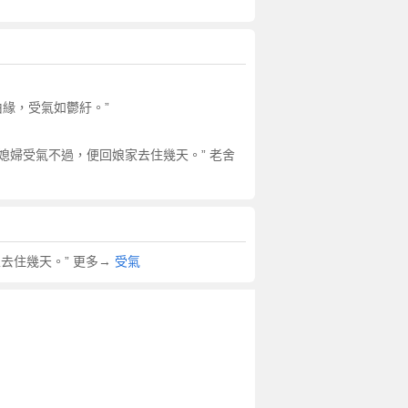
由緣，受氣如鬱紆。”
媳婦受氣不過，便回娘家去住幾天。” 老舍
去住幾天。” 更多→
受氣