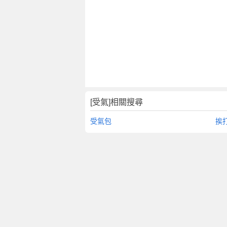
[受氣]相關搜尋
受氣包
挨