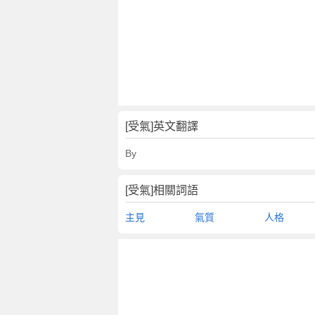
[受氣]英文翻譯
By
[受氣]相關詞語
主見
氣質
人格