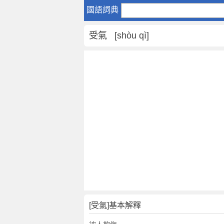
受
國語詞典
氣
是
受氣 [shòu qì]
什
麼
意
思
,
受
氣
的
解
釋
,
受
氣
的
反
[受氣]基本解釋
義