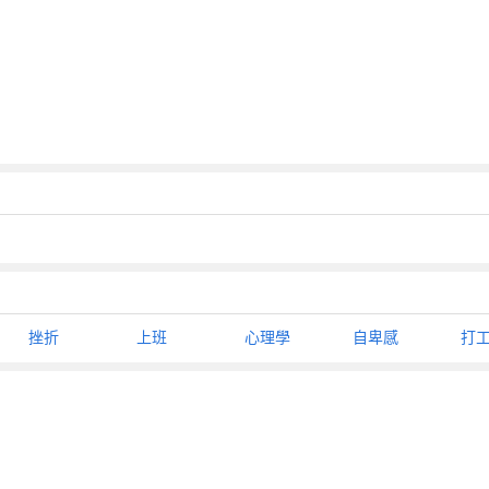
挫折
上班
心理學
自卑感
打