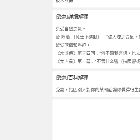
詞
被人欺侮
近
義
[受氣]詳細解釋
詞
,
稟受自然之氣。
受
晉 陶潛 《感士不遇賦》：“咨大塊之受氣，
氣
遭受欺侮和壓迫。
的
《水滸傳》第三四回：“何不聽我言語，也去
意
《女店員》第一幕：“不管什么營（指國營
思
,
[受氣]百科解釋
受
氣
受氣，指因別人對你的某句話讓你覺得很生
的
英
文
翻
譯