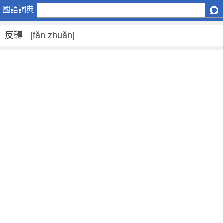
反
國語詞典
轉
是
反轉 [fǎn zhuǎn]
什
麼
意
思
,
反
轉
的
解
釋
,
反
轉
的
反
義