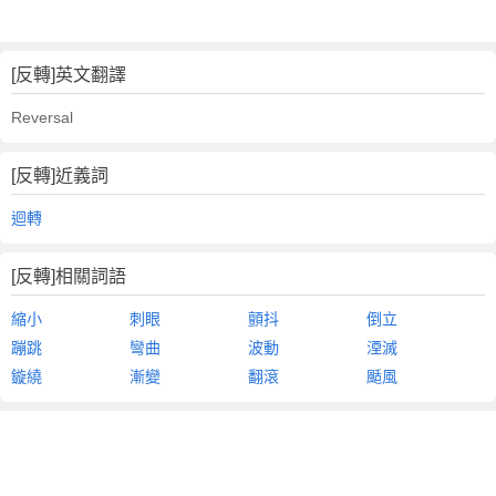
[反轉]英文翻譯
Reversal
[反轉]近義詞
迴轉
[反轉]相關詞語
縮小
刺眼
顫抖
倒立
蹦跳
彎曲
波動
湮滅
鏇繞
漸變
翻滾
颳風