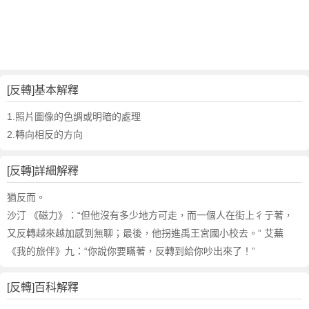
詞
近
義
詞
,
反
[反轉]基本解釋
轉
的
1.照片圖像的色調或明暗的處理
意
2.轉向相反的方向
思
,
[反轉]詳細解釋
反
轉
猶反而。
的
沙汀 《磁力》：“但他沒有多少地方可走，而一個人在街上彳亍著，
英
又反轉越來越加感到無聊；最後，他拐進禹王宮國小校去。” 艾蕪
文
《我的旅伴》九：“你說你要瞞著，反轉到給你吵出來了！”
翻
譯
[反轉]百科解釋