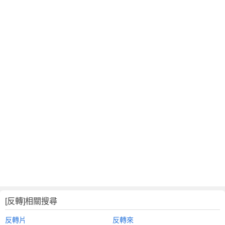
[反轉]相關搜尋
反轉片
反轉來