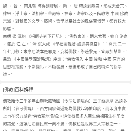
魏 、 晉 、 南北朝 時得到發展， 隋 、 唐 時達到鼎盛，形成天台宗、
律宗、淨土宗、法相宗、華嚴宗、禪宗、密宗以及三階教等 中國 佛教
宗派，對我國的文學、藝術、哲學以至社會的風俗習慣等，都有較大
影響。
南朝 梁 沉約 《枳園寺剎下石記》：“佛教東流，適末尤著，始自 洛京
，盛於 江 左。” 清 沉大成 《學福齋雜著·讀通典職官》：“ 開元 二十
年七月敕：末摩尼法本是邪見，妄稱佛教，誑惑黎元，宜嚴加禁斷。”
呂澂 《中國佛學源流略講》序論：“佛教傳入 中國 後和 中國 原有的
思想相接觸，不斷變化，不斷發展，最後形成了自己的特殊的新學
說。”
[佛教]百科解釋
佛教距今三千多年由迦毗羅衛國（今尼泊爾境內）王子喬達摩·悉達多
所創（參考佛誕）。西方國家普遍認為佛教起源於印度，而印度事實
上也在努力塑造“佛教聖地”形象。這使得很多人產生佛祖降生在印度
的錯覺，這讓尼泊爾民眾一向不滿。佛教也是世界三大宗教之一。