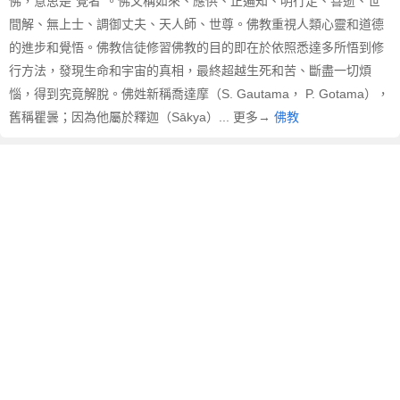
佛，意思是“覺者”。佛又稱如來、應供、正遍知、明行足、善逝、世
間解、無上士、調御丈夫、天人師、世尊。佛教重視人類心靈和道德
的進步和覺悟。佛教信徒修習佛教的目的即在於依照悉達多所悟到修
行方法，發現生命和宇宙的真相，最終超越生死和苦、斷盡一切煩
惱，得到究竟解脫。佛姓新稱喬達摩（S. Gautama， P. Gotama），
舊稱瞿曇；因為他屬於釋迦（Sākya）... 更多→
佛教