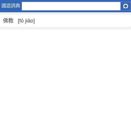
佛
國語詞典
教
是
佛教 [fó jiào]
什
麼
意
思
,
佛
教
的
解
釋
,
佛
教
的
反
義