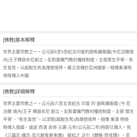
詞
近
義
詞
,
佛
[佛教]基本解釋
教
的
世界主要宗教之一。公元前6至5世紀古印度的迦毗羅衛國(今尼泊爾境
意
內)王子釋迦牟尼創立。反對婆羅門教的種姓制度，主張眾生平等、有
思
生皆苦，以超脫生死為理想境界。廣泛流傳於亞洲國家。相傳東漢明
,
帝時傳入中國
佛
教
的
[佛教]詳細解釋
英
世界主要宗教之一。公元前六至五世紀古 印度 的 迦毗羅衛國 (今 尼
文
泊爾 境內)王子 釋迦牟尼 創立。反對婆羅門教的種姓制度，主張“眾生
翻
譯
平等”、“有生皆苦”，以涅槃(超脫生死)為理想境界。相傳 東漢 明帝
時傳入我國。或說 西漢 哀帝 元壽 元年(公元前二年)時即已傳入。見
《三國志·魏志·烏凡鮮卑東夷傳》 裴松之 注引《魏略·西戎傳》。至