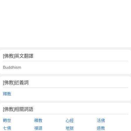
[佛教]英文翻譯
Buddhism
[佛教]近義詞
釋教
[佛教]相關詞語
轉世
釋教
心經
活佛
七佛
禪語
地獄
道教