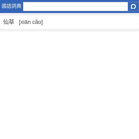
仙
國語詞典
草
是
仙草 [xiān cǎo]
什
麼
意
思
,
仙
草
的
解
釋
,
仙
草
的
反
義