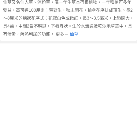
仙草又名仙人草、涼粉草，屬一年生草本宿根植物，一年種植可多年
受益，高可達100厘米；葉對生，秋末開花。輪傘花序排成頂生、長2
～8厘米的總狀花序式；花冠白色或微紅，長3～3.5毫米，上唇闊大，
具4齒，中間2齒不明顯，下唇舟狀。生於水溝邊及乾沙地草叢中。具
有清暑，解熱利尿的功能。 更多→
仙草