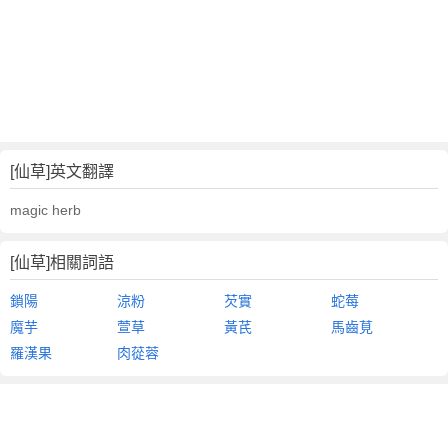
[仙草]英文翻譯
magic herb
[仙草]相關詞語
鎖陽
涼粉
芡實
蛇莓
魔芋
萱草
黃芪
馬齒莧
羅漢果
肉蓯蓉