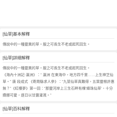
詞
近
義
詞
,
仙
[仙草]基本解釋
草
的
傳說中的一種靈異的草。服之可長生不老或起死回生。
意
思
[仙草]詳細解釋
,
仙
傳說中的一種靈異的草。服之可長生不老或起死回生。
草
《海內十洲記·瀛洲》：“ 瀛洲 在東海中，地方四千里……上生神芝仙
的
草。” 唐 段成式 《寄周繇求人參》：“九莖仙草真難得，五葉靈根許惠
英
無？”《紅樓夢》第一回：“那靈河岸上三生石畔有棵‘絳珠仙草’，十分
文
嬌娜可愛，遂日以甘露灌溉。”
翻
譯
[仙草]百科解釋