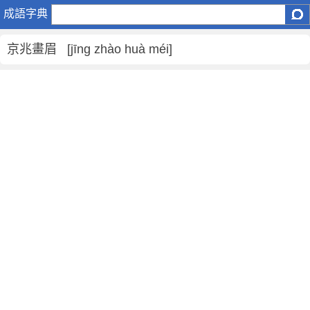
京
成語字典
兆
畫
京兆畫眉 [jīng zhào huà méi]
眉
是
什
麼
意
思
,
京
兆
畫
眉
的
解
釋
,
造