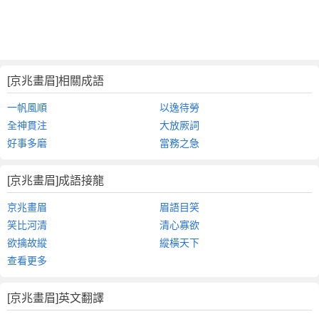
[京兆畫眉]相關成語
一帆風順
以逸待勞
全神貫注
大放厥詞
好事多磨
當務之急
[京兆畫眉]成語接龍
京兆畫眉
眉語目笑
笑比河清
清心寡欲
欲擒故縱
縱橫天下
查看更多
[京兆畫眉]英文翻譯