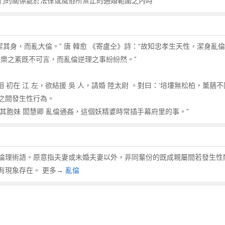
們的關係處於法律或風俗所禁止的通婚範圍之內時
其身，而亂大倫。” 唐 韓愈 《寄盧仝》詩：“故知忠孝生天性，潔身亂倫安
禮樂之紊既不可言，而亂倫逆理之事紛紛然。”
丞相 初在 江 左，欲結援 吳 人，請婚 陸太尉 。對曰：‘培塿無松柏，薰蕕
之間發生性行為。
與其胞妹 閻慧卿 亂倫通姦，這個妖精婆時常插手幕府里的事。”
倫理術語。原意指夫妻或未婚夫妻以外，非同輩份的既成親屬間若發生性
有現象存在。 更多→
亂倫