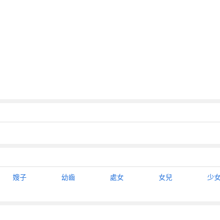
嫂子
幼齒
處女
女兒
少