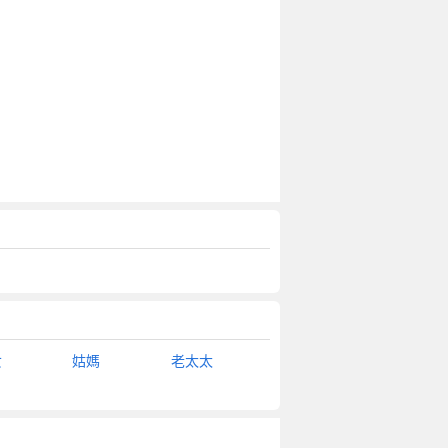
女
姑媽
老太太