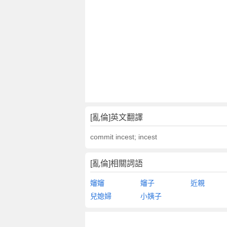
[亂倫]英文翻譯
commit incest; incest
[亂倫]相關詞語
嬸嬸
嬸子
近親
兒媳婦
小姨子