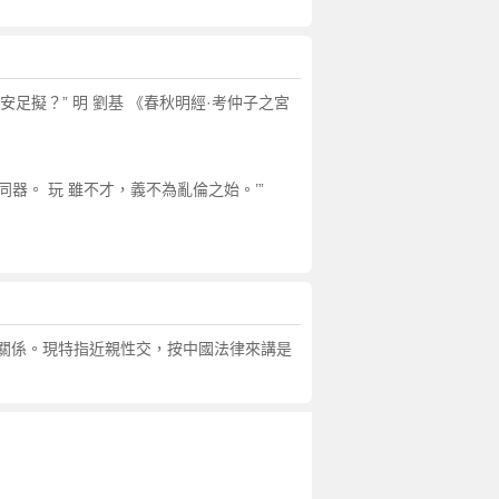
足擬？” 明 劉基 《春秋明經·考仲子之宮
不同器。 玩 雖不才，義不為亂倫之始。’”
關係。現特指近親性交，按中國法律來講是