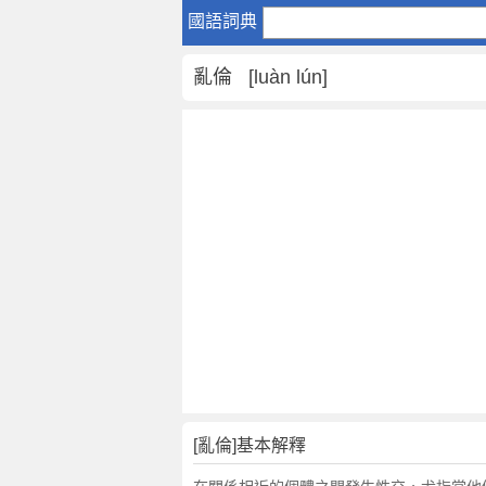
亂
國語詞典
倫
是
亂倫 [luàn lún]
什
麼
意
思
,
亂
倫
的
解
釋
,
亂
倫
的
反
[亂倫]基本解釋
義