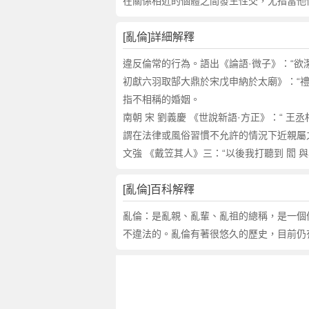
詞
在關係相近的個體之間發生性交，尤指當他
近
義
[亂倫]詳細解釋
詞
,
違反倫常的行為。語出《論語·微子》：“欲潔
亂
初獻六羽取郜大鼎於宋戊申納於太廟》：“
倫
指不相稱的婚姻。
的
南朝 宋 劉義慶 《世說新語·方正》：“ 王
意
謂在法律或風俗習慣不允許的情況下近親屬
思
文強 《戴笠其人》三：“以後我打聽到 閻 
,
亂
倫
[亂倫]百科解釋
的
亂倫：是亂親、亂輩、亂祖的總稱，是一個
英
不違法的。亂倫有著很悠久的歷史，目前仍
文
翻
譯