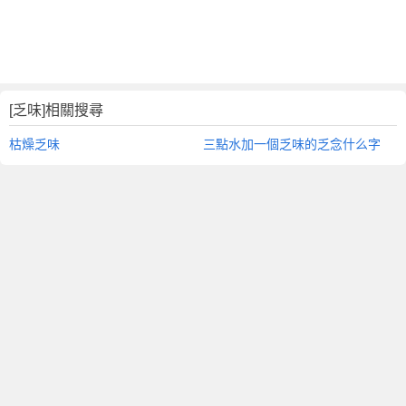
[乏味]相關搜尋
枯燥乏味
三點水加一個乏味的乏念什么字