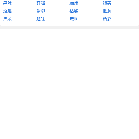
無味
有趣
蹣跚
媲美
沒趣
蹩腳
枯燥
愜意
雋永
趣味
無聊
精彩