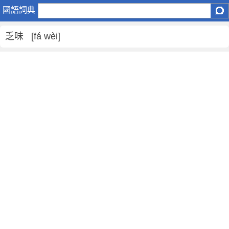
乏
國語詞典
味
是
乏味 [fá wèi]
什
麼
意
思
,
乏
味
的
解
釋
,
乏
味
的
反
義