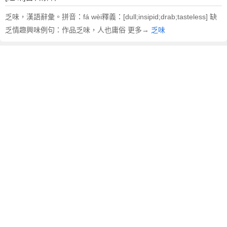
乏味，漢語辭彙。拼音：fá wèi釋義：[dull;insipid;drab;tasteless] 缺
乏情趣興味例句：作品乏味，人也庸俗 更多→
乏味