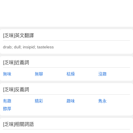
[乏味]英文翻譯
drab; dull; insipid; tasteless
[乏味]近義詞
無味
無聊
枯燥
沒趣
[乏味]反義詞
有趣
精彩
趣味
雋永
醇厚
[乏味]相關詞語