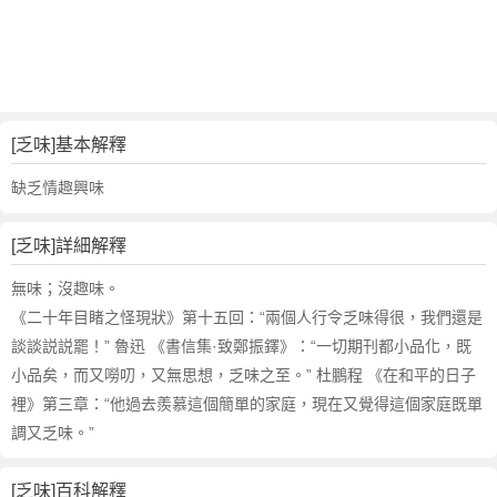
詞
近
義
詞
,
乏
[乏味]基本解釋
味
的
缺乏情趣興味
意
思
[乏味]詳細解釋
,
乏
無味；沒趣味。
味
《二十年目睹之怪現狀》第十五回：“兩個人行令乏味得很，我們還是
的
談談説説罷！” 魯迅 《書信集·致鄭振鐸》：“一切期刊都小品化，既
英
小品矣，而又嘮叨，又無思想，乏味之至。” 杜鵬程 《在和平的日子
文
裡》第三章：“他過去羨慕這個簡單的家庭，現在又覺得這個家庭既單
翻
譯
調又乏味。”
[乏味]百科解釋