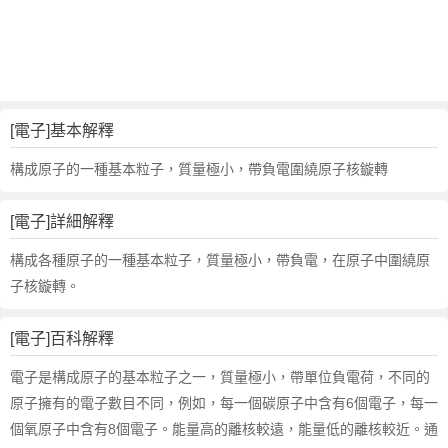
詞
近
義
詞
,
電
[電子]基本解釋
子
的
構成原子的一種基本粒子，質量極小，帶負電圍繞原子核鏇轉
意
思
[電子]詳細解釋
,
電
構成各種原子的一種基本粒子，質量極小，帶負電，在原子中圍繞原
子
子核鏇轉。
的
英
[電子]百科解釋
文
翻
電子是構成原子的基本粒子之一，質量極小，帶單位負電荷，不同的
譯
原子擁有的電子數目不同，例如，每一個碳原子中含有6個電子，每一
個氧原子中含有8個電子。能量高的離核較遠，能量低的離核較近。通