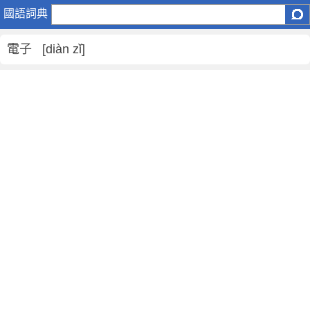
電
國語詞典
子
是
電子 [diàn zǐ]
什
麼
意
思
,
電
子
的
解
釋
,
電
子
的
反
義