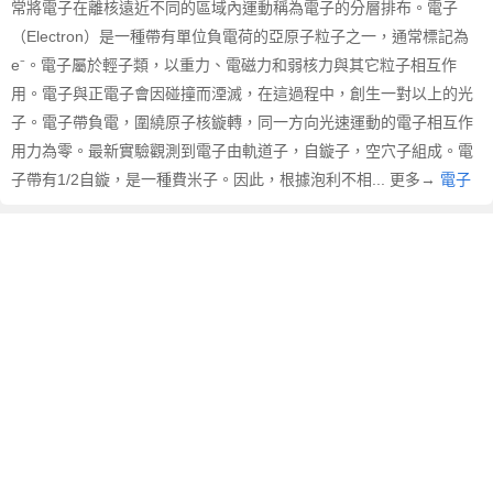
常將電子在離核遠近不同的區域內運動稱為電子的分層排布。電子
（Electron）是一種帶有單位負電荷的亞原子粒子之一，通常標記為
e⁻。電子屬於輕子類，以重力、電磁力和弱核力與其它粒子相互作
用。電子與正電子會因碰撞而湮滅，在這過程中，創生一對以上的光
子。電子帶負電，圍繞原子核鏇轉，同一方向光速運動的電子相互作
用力為零。最新實驗觀測到電子由軌道子，自鏇子，空穴子組成。電
子帶有1/2自鏇，是一種費米子。因此，根據泡利不相... 更多→
電子