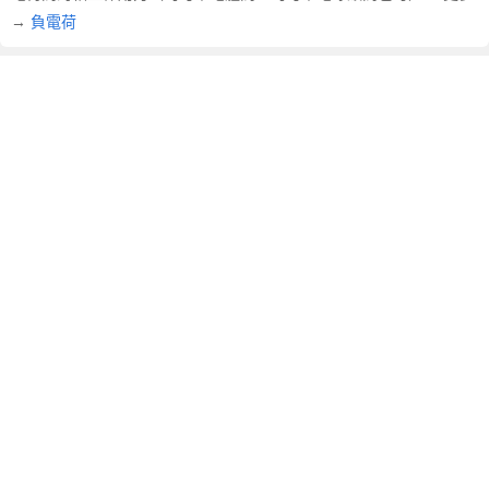
文
→
負電荷
翻
譯