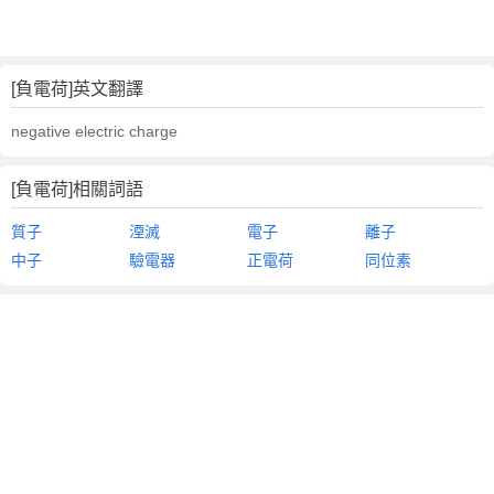
[負電荷]英文翻譯
negative electric charge
[負電荷]相關詞語
質子
湮滅
電子
離子
中子
驗電器
正電荷
同位素