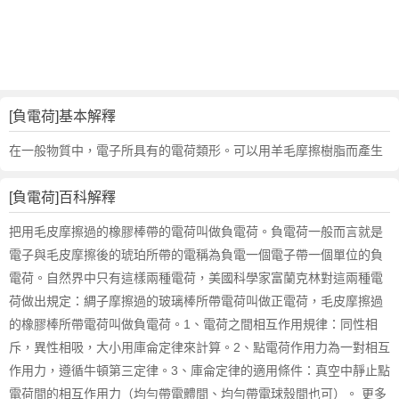
的
反
義
詞
近
義
[負電荷]基本解釋
詞
,
在一般物質中，電子所具有的電荷類形。可以用羊毛摩擦樹脂而產生
負
電
[負電荷]百科解釋
荷
的
把用毛皮摩擦過的橡膠棒帶的電荷叫做負電荷。負電荷一般而言就是
意
電子與毛皮摩擦後的琥珀所帶的電稱為負電一個電子帶一個單位的負
思
電荷。自然界中只有這樣兩種電荷，美國科學家富蘭克林對這兩種電
,
荷做出規定：綢子摩擦過的玻璃棒所帶電荷叫做正電荷，毛皮摩擦過
負
的橡膠棒所帶電荷叫做負電荷。1、電荷之間相互作用規律：同性相
電
荷
斥，異性相吸，大小用庫侖定律來計算。2、點電荷作用力為一對相互
的
作用力，遵循牛頓第三定律。3、庫侖定律的適用條件：真空中靜止點
英
電荷間的相互作用力（均勻帶電體間、均勻帶電球殼間也可）。 更多