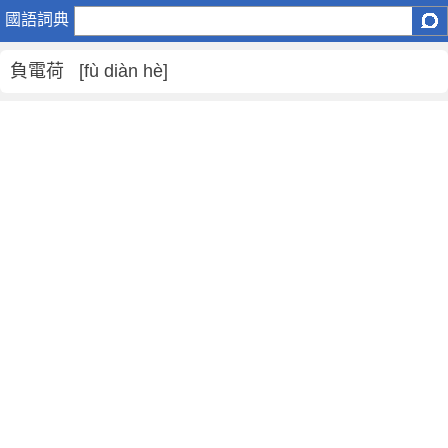
負
國語詞典
電
荷
負電荷 [fù diàn hè]
是
什
麼
意
思
,
負
電
荷
的
解
釋
,
負
電
荷