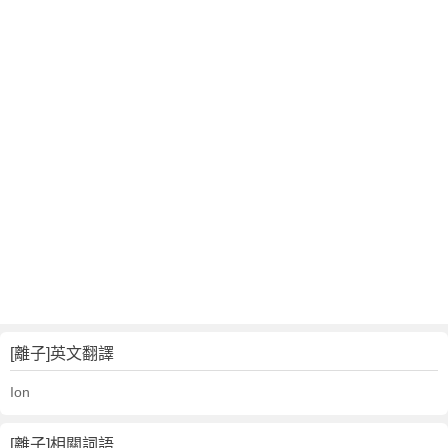
[離子]英文翻譯
Ion
[離子]相關詞語