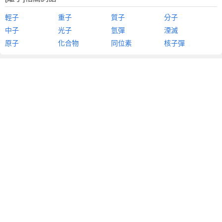
輕子
重子
質子
分子
中子
光子
氫彈
湮滅
原子
化合物
同位素
核子彈