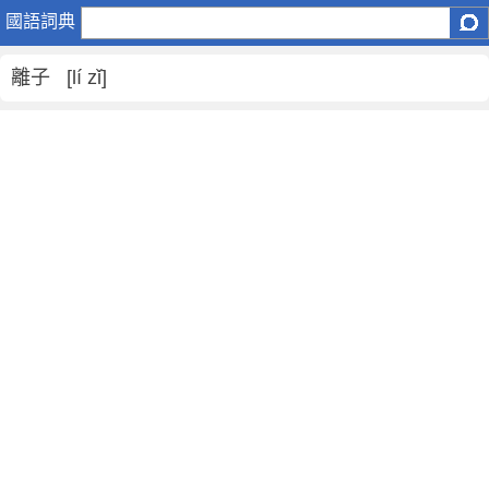
離
國語詞典
子
是
離子 [lí zǐ]
什
麼
意
思
,
離
子
的
解
釋
,
離
子
的
反
義