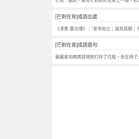
句
芒刺：細刺。象有芒和刺扎在背上一樣。形
,
出
[芒刺在背]成語出處
處
,
《漢書·霍光傳》：“宣帝始立；謁見高廟；
芒
刺
[芒刺在背]成語造句
在
背
麗麗害怕媽媽發現她打碎了花瓶，坐在椅子
的
意
思
,
成
語
故
事
,
英
文