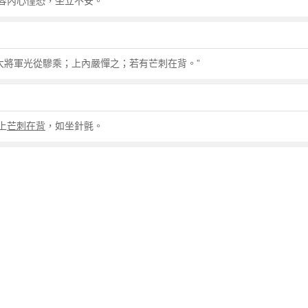
容內心惶恐，坐立不安。
大將軍光從驂乘；上內嚴憚之；若有芒刺在背。”
上
芒刺在背
，如坐針氈。