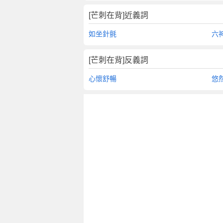
[芒刺在背]近義詞
如坐針氈
六
[芒刺在背]反義詞
心懷舒暢
悠