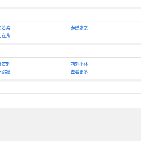
之若素
泰然處之
刺在背
若芒刺
刺刺不休
急跳牆
查看更多