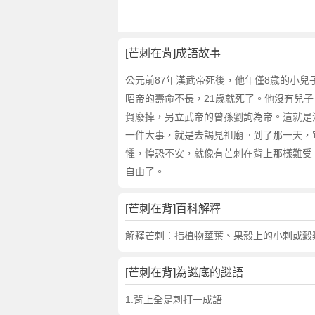
翻
譯
[芒刺在背]成語故事
公元前87年漢武帝死後，他年僅8歲的小
昭帝的壽命不長，21歲就死了。他沒有兒
賀廢掉，另立武帝的曾孫劉詢為帝。這就是
一件大事，就是去謁見祖廟。到了那一天，
懼，惶恐不安，就像有芒刺在背上那樣難受
自由了。
[芒刺在背]百科解釋
解釋芒刺：指植物莖葉、果殼上的小刺或穀
[芒刺在背]為謎底的謎語
1.背上全是刺打一成語