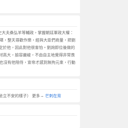
史大夫桑弘羊等輔政，掌握朝廷軍政大權：
不堪，整天尋歡作樂，經與大臣們商量，把劉
定於他，因此對他很害怕。劉詢即位後做的
材高大，臉容嚴峻，不由自主地覺得非常畏
再也沒有他陪侍，宣帝才感到無拘元束，行動
坐立不安的樣子） 更多→
芒刺在背