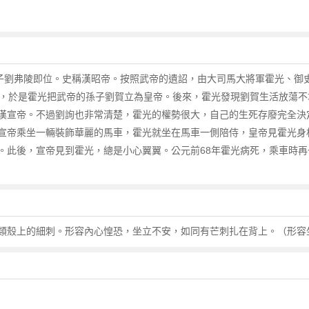
兒子劉弗陵即位。史稱漢昭帝。按照武帝的遺詔，由大司馬大將軍霍光、御
子，於是霍光把武帝的孫子劉賀立為皇帝。後來，霍光發現劉賀生活放蕩
漢宣帝。不過劉詢也非常清楚，霍光的權勢很大，自己的生死存廢完全決
宣帝乘坐一輛裝飾華麗的馬車，霍光就坐在馬車一側陪侍，皇帝見霍光身
。此後，宣帝見到霍光，總是小心翼翼。公元前68年霍光病死，乘車時
類殼上的細刺。形容內心惶恐，坐立不安，如同有芒刺扎在背上。（形容