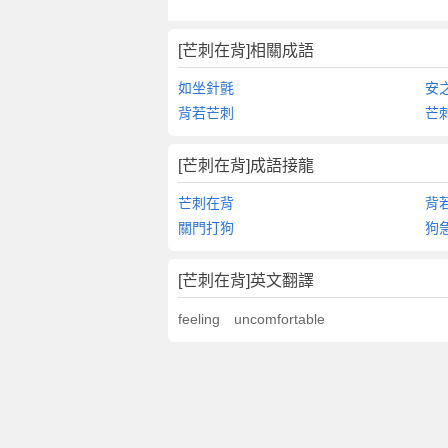
[芒刺在背]相關成語
如坐針氈
安
背若芒刺
芒
[芒刺在背]成語接龍
芒刺在背
背
關門打狗
狗
[芒刺在背]英文翻譯
feeling uncomfortable