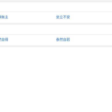
神無主
坐立不安
然自得
泰然自若