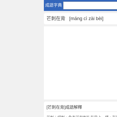
芒
成語字典
刺
在
芒刺在背 [máng cì zài bèi]
背
是
什
麼
意
思
,
芒
刺
在
背
的
解
釋
,
[芒刺在背]成語解釋
造