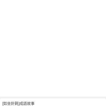
翻
譯
[如坐針氈]成語故事