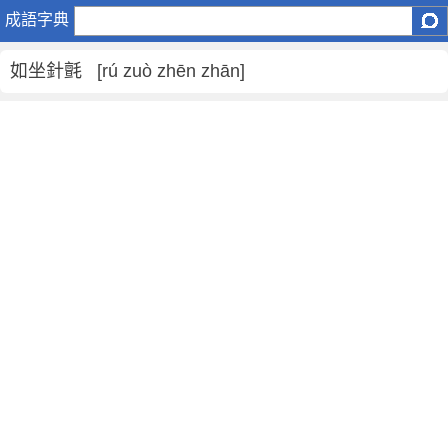
如
成語字典
坐
針
如坐針氈 [rú zuò zhēn zhān]
氈
是
什
麼
意
思
,
如
坐
針
氈
的
解
釋
,
造