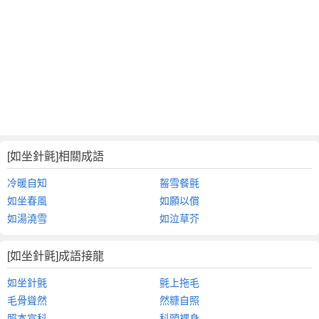
[如坐針氈]相關成語
冷暖自知
齧雪餐氈
如坐春風
如願以償
如湯澆雪
如泣草芥
[如坐針氈]成語接龍
如坐針氈
氈上拖毛
毛骨聳然
然糠自照
照本宣科
科頭裸身