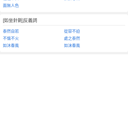
面無人色
[如坐針氈]反義詞
泰然自若
從容不迫
不慍不火
處之泰然
如沐春風
如沫春風