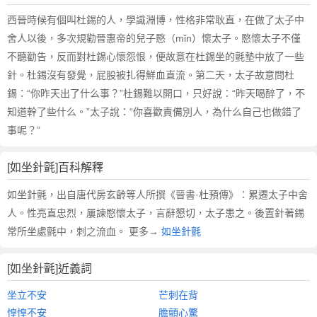
西晉時候有個叫杜錫的人，學識淵博，性格非常耿直，在做了太子中
舍人以後，多次規勸晉惠帝的兒子愍（mǐn）懷太子。愍懷太子不僅
不聽勸告，反而對杜錫心懷怨恨，便故意在杜錫坐的氈墊中放了一些
針。杜錫沒有發覺，屁股被扎得鮮血直流。第二天，太子故意問杜
錫：“你昨天出了什么事？”杜錫難以開口，只好說：“昨天喝醉了，不
知道幹了些什么。”太子說：“你喜歡責備別人，為什么自己也做錯了
事呢？”
[如坐針氈]百科解釋
如坐針氈，出自唐代房玄齡等人所撰《晉書·杜預傳》：累遷太子中舍
人。性亮直忠烈，屢諫愍懷太子，言辭懇切，太子患之。後置針著錫
常所坐處氈中，刺之流血。 更多→
如坐針氈
[如坐針氈]近義詞
坐立不安
芒刺在背
惶惶不安
膽顫心驚