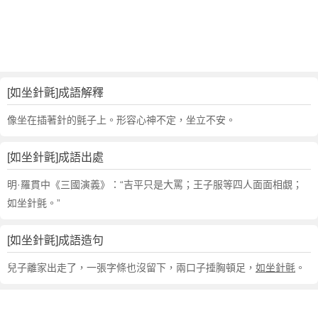
句
,
出
處
,
如
[如坐針氈]成語解釋
坐
針
像坐在插著針的氈子上。形容心神不定，坐立不安。
氈
的
[如坐針氈]成語出處
意
思
明·羅貫中《三國演義》：“吉平只是大罵；王子服等四人面面相覷；
,
如坐針氈。”
成
語
[如坐針氈]成語造句
故
事
兒子離家出走了，一張字條也沒留下，兩口子捶胸頓足，
如坐針氈
。
,
英
文