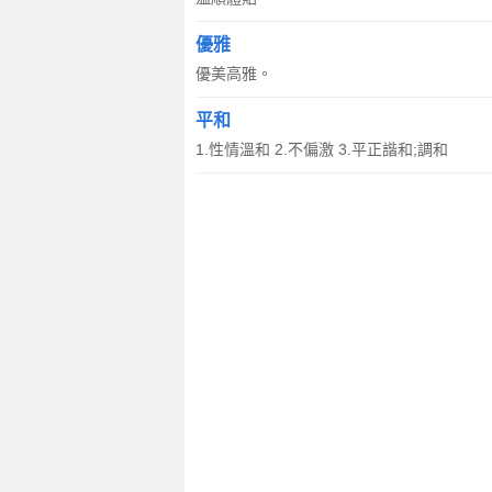
優雅
優美高雅。
平和
1.性情溫和 2.不偏激 3.平正諧和;調和