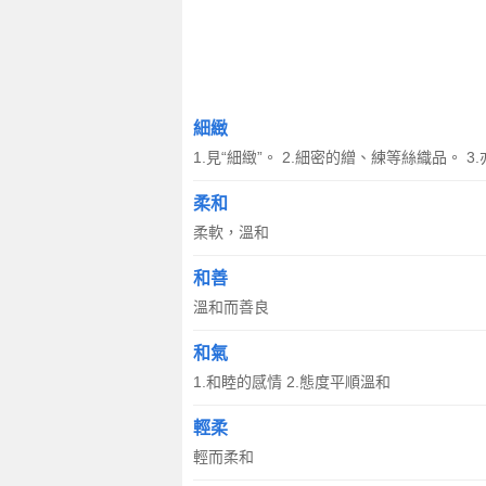
細緻
1.見“細緻”。 2.細密的繒、練等絲織品。 3
柔和
柔軟，溫和
和善
溫和而善良
和氣
1.和睦的感情 2.態度平順溫和
輕柔
輕而柔和