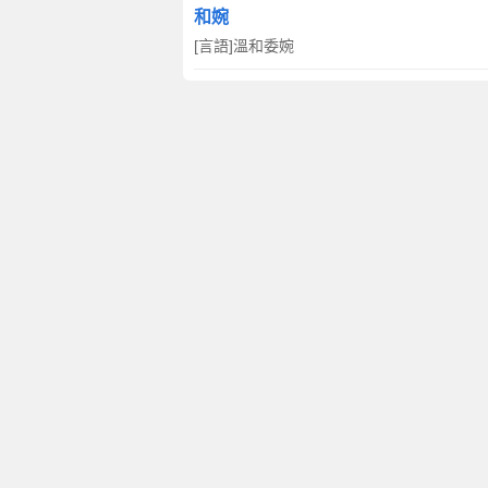
和婉
[言語]溫和委婉