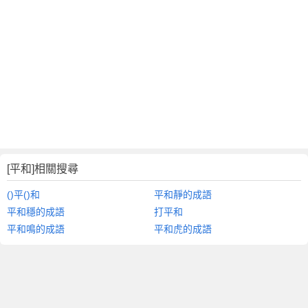
[平和]相關搜尋
()平()和
平和靜的成語
平和穩的成語
打平和
平和鳴的成語
平和虎的成語