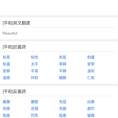
[平和]英文翻譯
Peaceful
[平和]近義詞
和善
和悅
和氣
和緩
和藹
太平
寧靜
安寧
安靜
平易
平靜
溫和
溫順
祥和
鎮靜
仁和
[平和]反義詞
嚴厲
嚴酷
兇惡
凶暴
兇橫
兇殘
兇狠
劇烈
急躁
烈性
粗暴
蠻橫