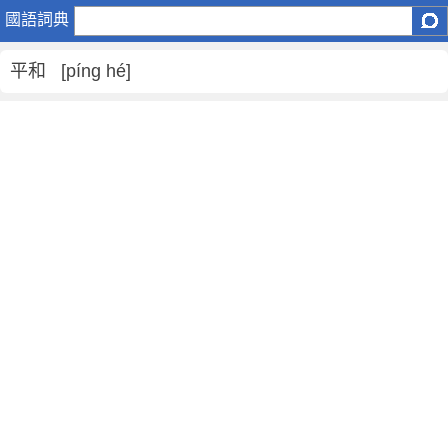
平
國語詞典
和
是
平和 [píng hé]
什
麼
意
思
,
平
和
的
解
釋
,
平
和
的
反
義