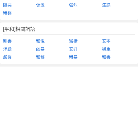
險惡
偏激
強烈
焦躁
粗獷
[平和]相關詞語
馴善
和悅
蠻橫
安寧
浮躁
凶暴
安好
穩重
嚴峻
和藹
粗暴
和善