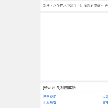
翻
斷梗、浮萍在水中漂浮。比喻漂泊流離。 
譯
[梗泛萍漂]相關成語
世態炎涼
以
化為烏有
匪