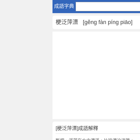
梗
成語字典
泛
萍
梗泛萍漂 [gěng fàn píng piāo]
漂
是
什
麼
意
思
,
梗
泛
萍
漂
的
解
釋
,
[梗泛萍漂]成語解釋
造