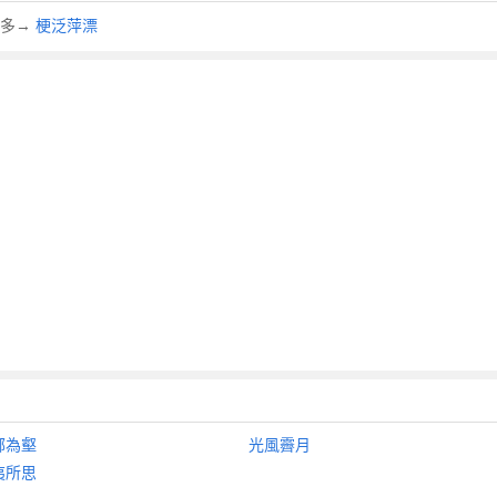
更多→
梗泛萍漂
鄰為壑
光風霽月
夷所思