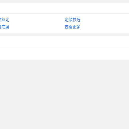
泊無定
定傾扶危
礱底厲
查看更多