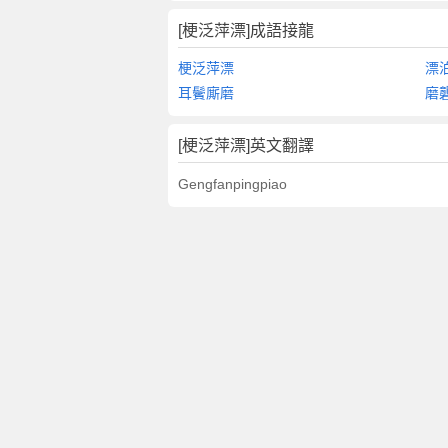
[梗泛萍漂]成語接龍
梗泛萍漂
漂
耳鬢廝磨
磨
[梗泛萍漂]英文翻譯
Gengfanpingpiao