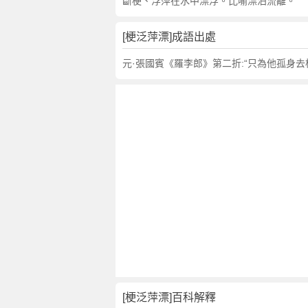
句
斷梗、浮萍在水中漂浮。比喻漂泊流離。
,
出
[梗泛萍漂]成語出處
處
,
元·張國賓《羅李郎》第二折:“只為他孤身
梗
泛
萍
漂
的
意
思
,
成
語
故
事
,
英
[梗泛萍漂]百科解釋
文