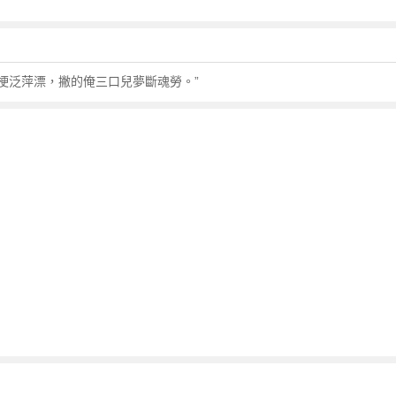
去梗泛萍漂，撇的俺三口兒夢斷魂勞。”